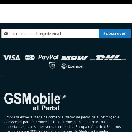
Subscreva
Subscrever
a
nossa
Newsletter:
elecionar
oja
Empresa especializada na comercialização de peças de substituição e
acessórios para telemóveis. Trabalhamos com as marcas mais
importantes, realizamos vendas em toda a Europa e América. Estamos
inscritos desde 2006 no registo comercial de Madrid – Espanha.