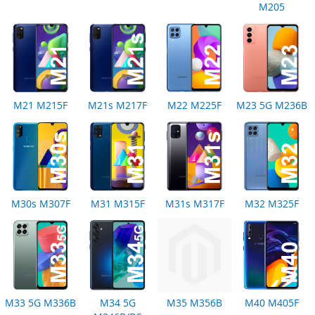
M205
M21 M215F
M21s M217F
M22 M225F
M23 5G M236B
M30s M307F
M31 M315F
M31s M317F
M32 M325F
M33 5G M336B
M34 5G
M35 M356B
M40 M405F