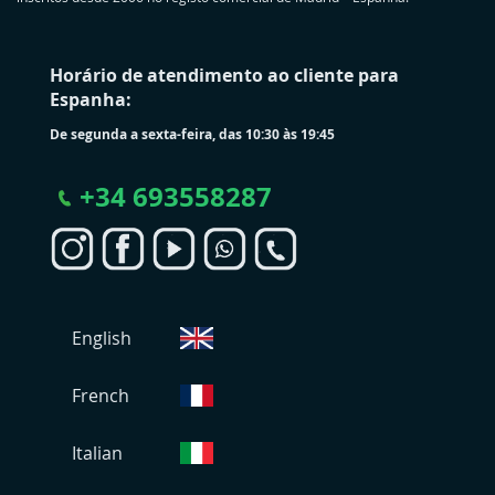
Horário de atendimento ao cliente para
Espanha:
De segunda a sexta-feira, das 10:30 às 19:45
+
34 693558287
S
English
e
l
e
French
c
i
Italian
o
n