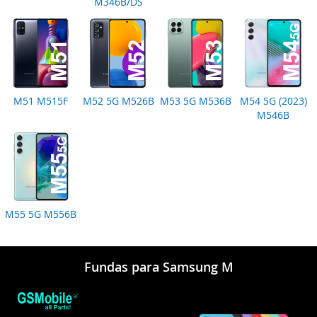
M346B/DS
M51 M515F
M52 5G M526B
M53 5G M536B
M54 5G (2023)
M546B
M55 5G M556B
Fundas para Samsung M