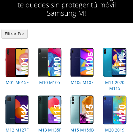
te quedes sin proteger tú móvil
Samsung M!
Filtrar Por
M01 M015F
M10 M105
M10s M107
M11 2020
M115
M12 M127F
M13 M135F
M15 M156B
M20 2019