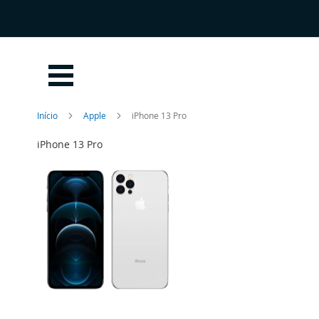
Ir
para
o
Conteúdo
Início
Apple
iPhone 13 Pro
iPhone 13 Pro