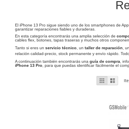
Re
El iPhone 13 Pro sigue siendo uno de los smartphones de App
garantizar reparaciones fiables y duraderas.
En esta categoría encontrarás una amplia selección de
compo
cables flex, botones, tapas traseras y muchos otros componen
Tanto si eres un
servicio técnico
, un
taller de reparación
, u
relación calidad-precio, stock permanente y envío rápido. To
A continuación también encontrarás una
guía de compra
, in
iPhone 13 Pro
, para que puedas identificar fácilmente el co
Ver
Grelha
Lista
It
como