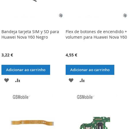
Bandeja tarjeta SIM y SD para
Flex de botones de encendido +
Huawei Nova Y60 Negro
volumen para Huawei Nova Y60
3,22 €
4,55 €
Adicionar ao carrinho
Adicionar ao carrinho
ADICIONAR
ADICIONAR
ADICIONAR
ADICIONAR
À
À
À
À
LISTA
COMPARAÇÃO
LISTA
COMPARAÇÃO
DE
DE
DESEJOS
DESEJOS