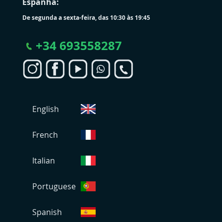
Espanha:
De segunda a sexta-feira, das 10:30 às 19:45
+
34 693558287
S
English
e
l
e
French
c
i
Italian
o
n
Portuguese
a
r
L
Spanish
o