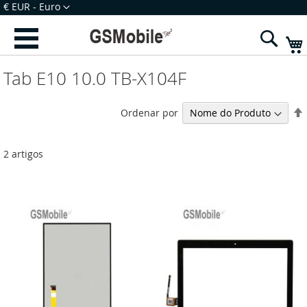
Ir
Moeda
€ EUR - Euro
para
Iniciar Sessão
Criar uma Conta
o
Sear
Conteúdo
Tab E10 10.0 TB-X104F
Ordenar por
2
artigos