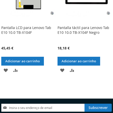
Pantalla LCD para Lenovo Tab
Pantalla táctil para Lenovo Tab
E10 10.0 TB-X104F
E10 10.0 TB-X104F Negro
45,45 €
18,18 €
Adicionar ao carrinho
Adicionar ao carrinho
ADICIONAR
ADICIONAR
ADICIONAR
ADICIONAR
À
À
À
À
LISTA
COMPARAÇÃO
LISTA
COMPARAÇÃO
DE
DE
DESEJOS
DESEJOS
Subscreva
Subscrever
a