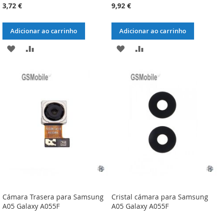
3,72 €
9,92 €
Adicionar ao carrinho
Adicionar ao carrinho
ADICIONAR
ADICIONAR
ADICIONAR
ADICIONAR
À
À
À
À
LISTA
COMPARAÇÃO
LISTA
COMPARAÇÃO
DE
DE
DESEJOS
DESEJOS
Cámara Trasera para Samsung
Cristal cámara para Samsung
A05 Galaxy A055F
A05 Galaxy A055F