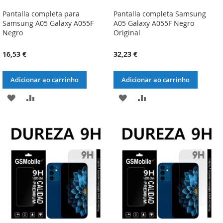
Pantalla completa para
Pantalla completa Samsung
Samsung A05 Galaxy A055F
A05 Galaxy A055F Negro
Negro
Original
16,53 €
32,23 €
Adicionar ao carrinho
Adicionar ao carrinho
ADICIONAR
ADICIONAR
ADICIONAR
ADICIONAR
À
À
À
À
LISTA
COMPARAÇÃO
LISTA
COMPARAÇÃO
DE
DE
DESEJOS
DESEJOS