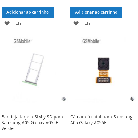
Adicionar ao carrinho
Adicionar ao carrinho
ADICIONAR
ADICIONAR
ADICIONAR
ADICIONAR
À
À
À
À
LISTA
COMPARAÇÃO
LISTA
COMPARAÇÃO
DE
DE
DESEJOS
DESEJOS
Bandeja tarjeta SIM y SD para
Cámara frontal para Samsung
Samsung A05 Galaxy A055F
A05 Galaxy A055F
Verde