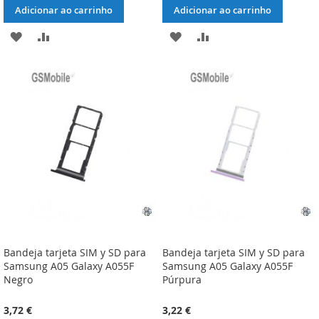
Adicionar ao carrinho
Adicionar ao carrinho
ADICIONAR
ADICIONAR
ADICIONAR
ADICIONAR
À
À
À
À
LISTA
COMPARAÇÃO
LISTA
COMPARAÇÃO
DE
DE
DESEJOS
DESEJOS
Bandeja tarjeta SIM y SD para
Bandeja tarjeta SIM y SD para
Samsung A05 Galaxy A055F
Samsung A05 Galaxy A055F
Negro
Púrpura
3,72 €
3,22 €