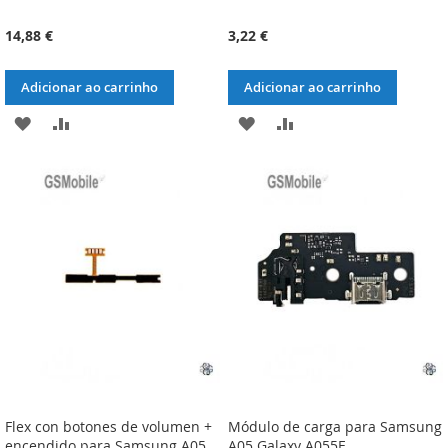
14,88 €
3,22 €
Adicionar ao carrinho
Adicionar ao carrinho
ADICIONAR
ADICIONAR
ADICIONAR
ADICIONAR
À
À
À
À
LISTA
COMPARAÇÃO
LISTA
COMPARAÇÃO
DE
DE
DESEJOS
DESEJOS
Flex con botones de volumen +
Módulo de carga para Samsung
encendido para Samsung A05
A05 Galaxy A055F