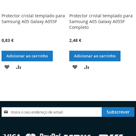
Protector cristal templado para
Protector cristal templado para
Samsung A05 Galaxy A055F
Samsung A05 Galaxy A055F
Completo
0,83 €
2,48 €
Adicionar ao carrinho
Adicionar ao carrinho
ADICIONAR
ADICIONAR
ADICIONAR
ADICIONAR
À
À
À
À
LISTA
COMPARAÇÃO
LISTA
COMPARAÇÃO
DE
DE
DESEJOS
DESEJOS
Subscreva
Subscrever
a
nossa
Newsletter:
elecionar