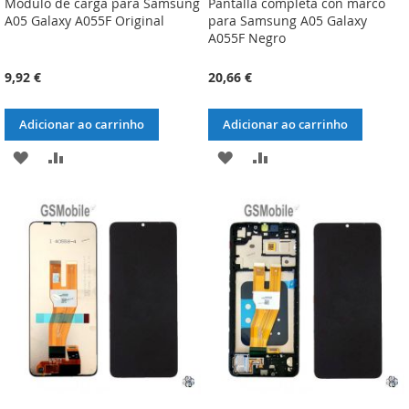
Módulo de carga para Samsung
Pantalla completa con marco
A05 Galaxy A055F Original
para Samsung A05 Galaxy
A055F Negro
9,92 €
20,66 €
Adicionar ao carrinho
Adicionar ao carrinho
ADICIONAR
ADICIONAR
ADICIONAR
ADICIONAR
À
À
À
À
LISTA
COMPARAÇÃO
LISTA
COMPARAÇÃO
DE
DE
DESEJOS
DESEJOS