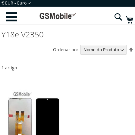
Ir
Moeda
€ EUR - Euro
para
Iniciar Sessão
Criar uma Conta
o
Sear
Conteúdo
Y18e V2350
Ordenar por
1
artigo