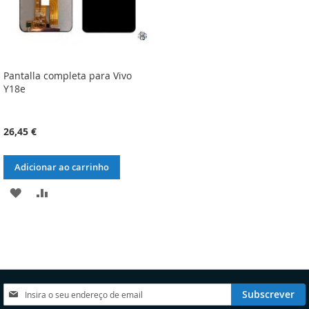
Pantalla completa para Vivo
Y18e
26,45 €
Adicionar ao carrinho
ADICIONAR
ADICIONAR
À
À
LISTA
COMPARAÇÃO
DE
DESEJOS
Subscreva
Subscrever
a