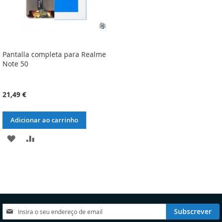
Pantalla completa para Realme
Note 50
21,49 €
Adicionar ao carrinho
ADICIONAR
ADICIONAR
À
À
LISTA
COMPARAÇÃO
DE
DESEJOS
Subscreva
Subscrever
a