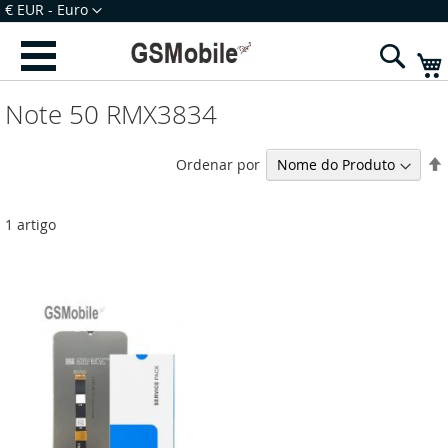
Ir
Moeda
€ EUR - Euro
para
Iniciar Sessão
Criar uma Conta
o
Sear
Conteúdo
Note 50 RMX3834
Ordenar por
1
artigo