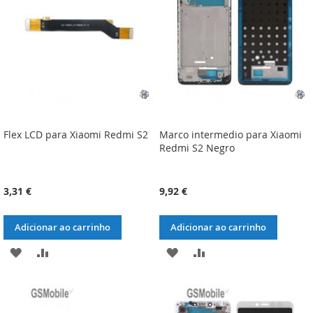
DESEJOS
DESEJOS
Flex LCD para Xiaomi Redmi S2
Marco intermedio para Xiaomi
Redmi S2 Negro
3,31 €
9,92 €
Adicionar ao carrinho
Adicionar ao carrinho
ADICIONAR
ADICIONAR
ADICIONAR
ADICIONAR
À
À
À
À
LISTA
COMPARAÇÃO
LISTA
COMPARAÇÃO