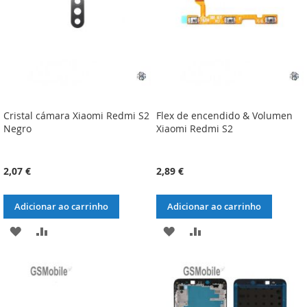
DESEJOS
DESEJOS
Cristal cámara Xiaomi Redmi S2
Flex de encendido & Volumen
Negro
Xiaomi Redmi S2
2,07 €
2,89 €
Adicionar ao carrinho
Adicionar ao carrinho
ADICIONAR
ADICIONAR
ADICIONAR
ADICIONAR
À
À
À
À
LISTA
COMPARAÇÃO
LISTA
COMPARAÇÃO
DE
DE