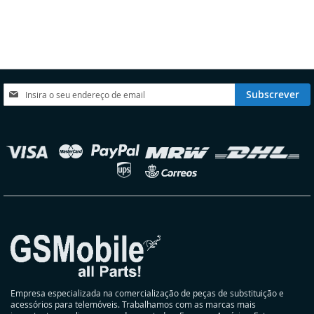
À
À
À
À
LISTA
COMPARAÇÃO
LISTA
COMPARAÇÃO
DE
DE
DESEJOS
DESEJOS
Subscreva
Subscrever
a
nossa
Newsletter:
elecionar
oja
Empresa especializada na comercialização de peças de substituição e
acessórios para telemóveis. Trabalhamos com as marcas mais