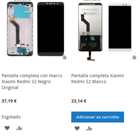
LISTA
COMPARAÇÃO
LISTA
COMPARAÇÃO
DE
DE
DESEJOS
DESEJOS
Pantalla completa con marco
Pantalla completa Xiaomi
Xiaomi Redmi S2 Negro
Redmi S2 Blanco
Original
37,19 €
23,14 €
Esgotado
Adicionar ao carrinho
ADICIONAR
ADICIONAR
ADICIONAR
ADICIONAR
À
À
À
À