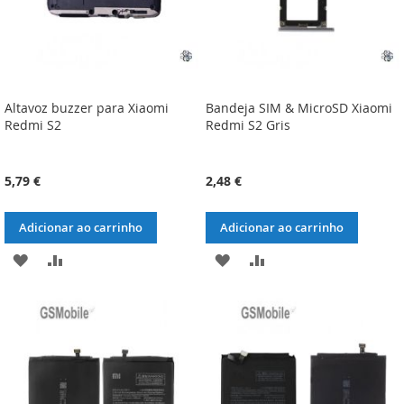
Altavoz buzzer para Xiaomi
Bandeja SIM & MicroSD Xiaomi
Redmi S2
Redmi S2 Gris
5,79 €
2,48 €
Adicionar ao carrinho
Adicionar ao carrinho
ADICIONAR
ADICIONAR
ADICIONAR
ADICIONAR
À
À
À
À
LISTA
COMPARAÇÃO
LISTA
COMPARAÇÃO
DE
DE
DESEJOS
DESEJOS