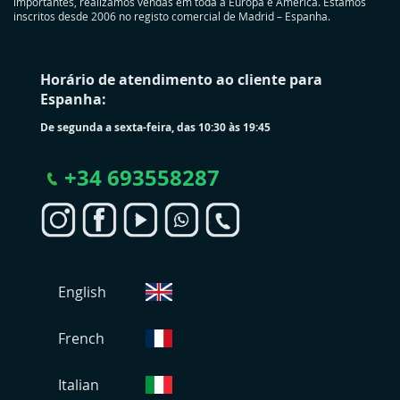
importantes, realizamos vendas em toda a Europa e América. Estamos
inscritos desde 2006 no registo comercial de Madrid – Espanha.
Horário de atendimento ao cliente para
Espanha:
De segunda a sexta-feira, das 10:30 às 19:45
+
34 693558287
S
English
e
l
e
French
c
i
Italian
o