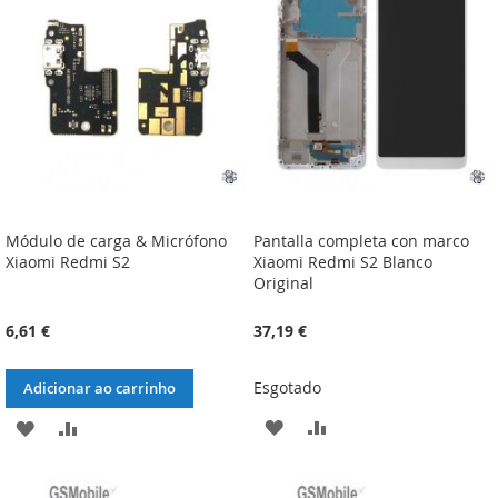
DE
DE
DESEJOS
DESEJOS
Módulo de carga & Micrófono
Pantalla completa con marco
Xiaomi Redmi S2
Xiaomi Redmi S2 Blanco
Original
6,61 €
37,19 €
Esgotado
Adicionar ao carrinho
ADICIONAR
ADICIONAR
ADICIONAR
ADICIONAR
À
À
À
À