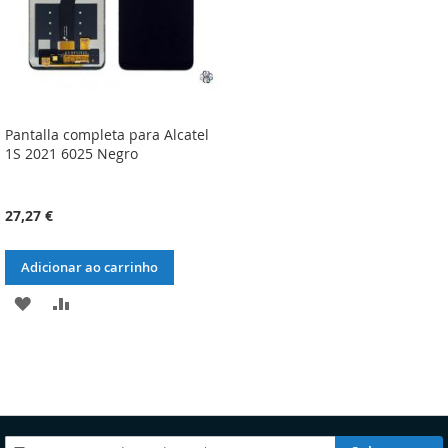
Pantalla completa para Alcatel
1S 2021 6025 Negro
27,27 €
Adicionar ao carrinho
ADICIONAR
ADICIONAR
À
À
LISTA
COMPARAÇÃO
DE
DESEJOS
Subscreva