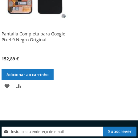
Pantalla Completa para Google
Pixel 9 Negro Original
152,89 €
Adicionar ao carrinho
ADICIONAR
ADICIONAR
À
À
LISTA
COMPARAÇÃO
DE
DESEJOS
Subscreva
Subscrever
a