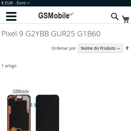
Ir
Moeda
€ EUR - Euro
para
Iniciar Sessão
Criar uma Conta
o
Sear
Conteúdo
Pixel 9 G2YBB GUR25 G1B60
Ordenar por
1
artigo