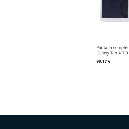
DESEJOS
DESEJOS
Pantalla comple
Galaxy Tab A 7.0
99,17 €
Adicionar ao carrinho
ADICIONAR
À
ADICIONAR
LISTA
À
DE
COMPARAÇÃO
Selecionar
DESEJOS
Loja