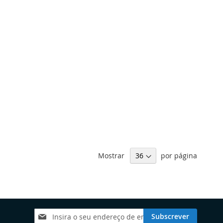
Mostrar
por página
Subscreva
Subscrever
a