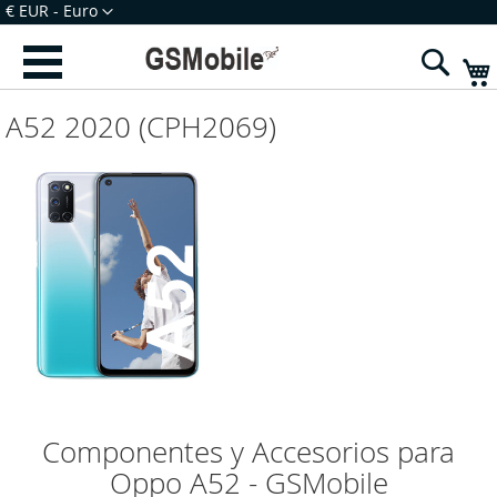
Ir
Moeda
€ EUR - Euro
para
Iniciar Sessão
Criar uma Conta
o
Sear
Conteúdo
A52 2020 (CPH2069)
Componentes y Accesorios para
Oppo A52 - GSMobile