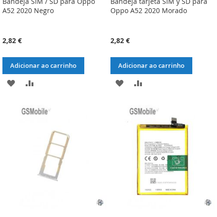
Bandeja SIM / SD para Oppo
Bandeja tarjeta SIM y SD para
A52 2020 Negro
Oppo A52 2020 Morado
2,82 €
2,82 €
Adicionar ao carrinho
Adicionar ao carrinho
ADICIONAR
ADICIONAR
ADICIONAR
ADICIONAR
À
À
À
À
LISTA
COMPARAÇÃO
LISTA
COMPARAÇÃO
DE
DE
DESEJOS
DESEJOS