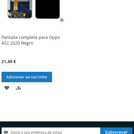
Pantalla completa para Oppo
A52 2020 Negro
21,49 €
Adicionar ao carrinho
ADICIONAR
ADICIONAR
À
À
LISTA
COMPARAÇÃO
DE
DESEJOS
Subscreva
Subscrever