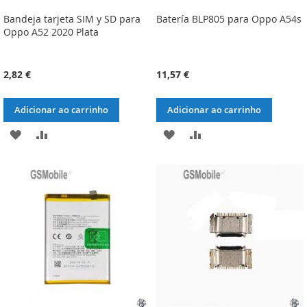
Bandeja tarjeta SIM y SD para
Batería BLP805 para Oppo A54s
Oppo A52 2020 Plata
2,82 €
11,57 €
Adicionar ao carrinho
Adicionar ao carrinho
ADICIONAR
ADICIONAR
ADICIONAR
ADICIONAR
À
À
À
À
LISTA
COMPARAÇÃO
LISTA
COMPARAÇÃO
DE
DE
DESEJOS
DESEJOS