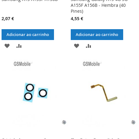
A155F A156B - Hembra (40
Pines)
2,07 €
4,55 €
Adicionar ao carrinho
Adicionar ao carrinho
ADICIONAR
ADICIONAR
ADICIONAR
ADICIONAR
À
À
À
À
LISTA
COMPARAÇÃO
LISTA
COMPARAÇÃO
DE
DE
DESEJOS
DESEJOS