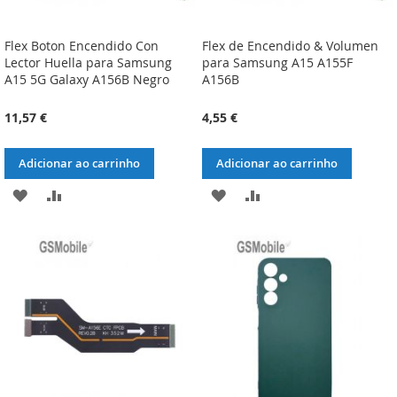
Flex Boton Encendido Con
Flex de Encendido & Volumen
Lector Huella para Samsung
para Samsung A15 A155F
A15 5G Galaxy A156B Negro
A156B
11,57 €
4,55 €
Adicionar ao carrinho
Adicionar ao carrinho
ADICIONAR
ADICIONAR
ADICIONAR
ADICIONAR
À
À
À
À
LISTA
COMPARAÇÃO
LISTA
COMPARAÇÃO
DE
DE
DESEJOS
DESEJOS