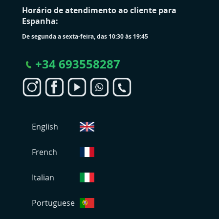
Horário de atendimento ao cliente para
Espanha:
De segunda a sexta-feira, das 10:30 às 19:45
+
34 693558287
S
English
e
l
e
French
c
i
Italian
o
n
Portuguese
a
r