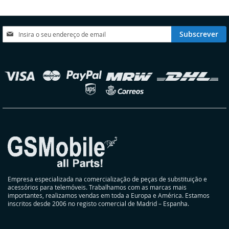
DE
DESEJOS
Subscreva
Subscrever
a
nossa
Newsletter:
elecionar
oja
Empresa especializada na comercialização de peças de substituição e
acessórios para telemóveis. Trabalhamos com as marcas mais
importantes, realizamos vendas em toda a Europa e América. Estamos
inscritos desde 2006 no registo comercial de Madrid – Espanha.