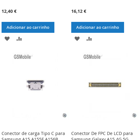
12,40 €
16,12 €
Adicionar ao carrinho
Adicionar ao carrinho
ADICIONAR
ADICIONAR
ADICIONAR
ADICIONAR
À
À
À
À
LISTA
COMPARAÇÃO
LISTA
COMPARAÇÃO
DE
DE
DESEJOS
DESEJOS
Conector de carga Tipo C para
Conector De FPC De LCD para
Samsung A15 A155F A156B
Samsung Galaxy A15 4G 5G