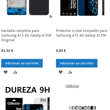
Pantalla completa para
Protector cristal tempaldo para
Samsung A15 4G Galaxy A155F
Samsung A15 4G Galaxy A155F
Original
41,32 €
0,83 €
Adicionar ao carrinho
Adicionar ao carrinho
ADICIONAR
ADICIONAR
ADICIONAR
ADICIONAR
À
À
À
À
LISTA
COMPARAÇÃO
LISTA
COMPARAÇÃO
DE
DE
DESEJOS
DESEJOS