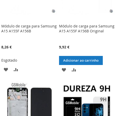
Módulo de carga para Samsung
Módulo de carga para Samsung
A15 A155F A156B
A15 A155F A156B Original
8,26 €
9,92 €
Esgotado
Adicionar ao carrinho
ADICIONAR
ADICIONAR
ADICIONAR
ADICIONAR
À
À
À
À
LISTA
COMPARAÇÃO
LISTA
COMPARAÇÃO
DE
DE
DESEJOS
DESEJOS