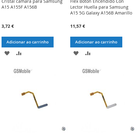
Cristal cámara para Samsung
Flex Boton Encendido Con
A15 A155F A156B
Lector Huella para Samsung
A15 5G Galaxy A156B Amarillo
3,72 €
11,57 €
Adicionar ao carrinho
Adicionar ao carrinho
ADICIONAR
ADICIONAR
ADICIONAR
ADICIONAR
À
À
À
À
LISTA
COMPARAÇÃO
LISTA
COMPARAÇÃO
DE
DE
DESEJOS
DESEJOS