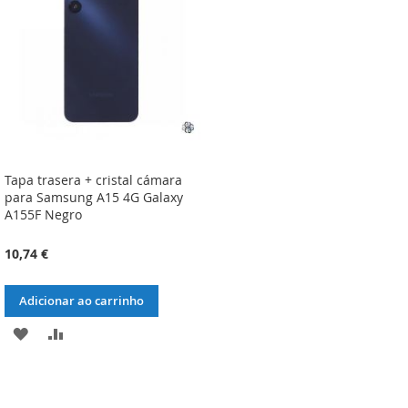
DESEJOS
DESEJOS
Tapa trasera + cristal cámara
para Samsung A15 4G Galaxy
A155F Negro
10,74 €
Adicionar ao carrinho
ADICIONAR
ADICIONAR
À
À
LISTA
COMPARAÇÃO