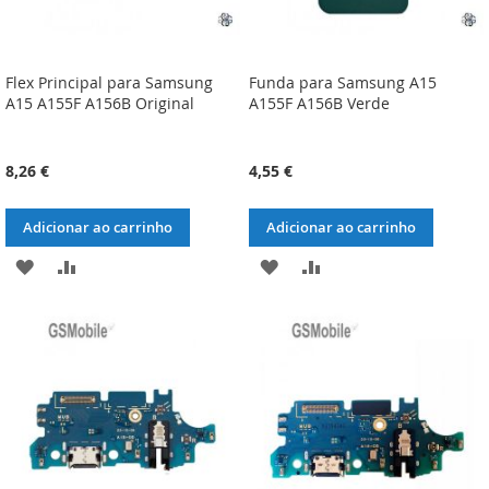
Flex Principal para Samsung
Funda para Samsung A15
A15 A155F A156B Original
A155F A156B Verde
8,26 €
4,55 €
Adicionar ao carrinho
Adicionar ao carrinho
ADICIONAR
ADICIONAR
ADICIONAR
ADICIONAR
À
À
À
À
LISTA
COMPARAÇÃO
LISTA
COMPARAÇÃO
DE
DE
DESEJOS
DESEJOS