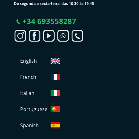
De segunda a sexta-feira, das 10:30 às 19:45
+
34 693558287
S
English
e
l
e
French
c
i
Italian
o
n
Portuguese
a
r
L
Spanish
o
j