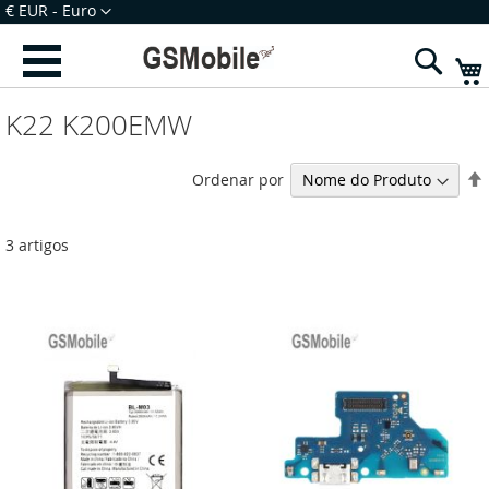
Ir
Moeda
€ EUR - Euro
para
Iniciar Sessão
Criar uma Conta
o
Sear
Conteúdo
K22 K200EMW
Ordenar por
3
artigos