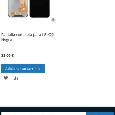
Pantalla completa para LG K22
Negro
33,06 €
Adicionar ao carrinho
ADICIONAR
ADICIONAR
À
À
LISTA
COMPARAÇÃO
DE
DESEJOS
Subscreva