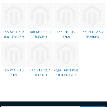
Tab M10 Plus
Tab M11 11.0
Tab P10 TB-
Tab P11 Gen 2
10.61 TB125FU
TB330FU
X705
TB350FU
Tab P11 PLUS
Tab P12 12.7
Yoga TAB 3 Plus
J616F
TB370FU
10.0 YT-X703