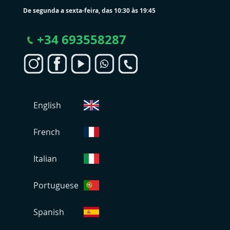
De segunda a sexta-feira, das 10:30 às 19:45
+
34 693558287
S
English
e
l
e
French
c
i
Italian
o
n
Portuguese
a
r
L
Spanish
o