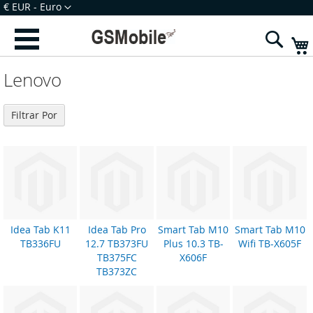
Ir
Moeda
€ EUR - Euro
para
Iniciar Sessão
Criar uma Conta
o
Sear
Conteúdo
Lenovo
Filtrar Por
Idea Tab K11
Idea Tab Pro
Smart Tab M10
Smart Tab M10
TB336FU
12.7 TB373FU
Plus 10.3 TB-
Wifi TB-X605F
TB375FC
X606F
TB373ZC