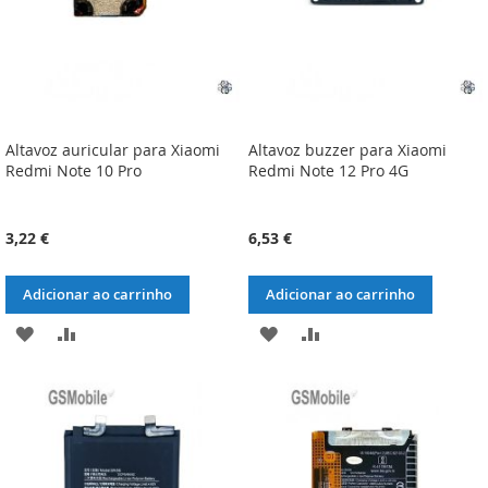
Altavoz auricular para Xiaomi
Altavoz buzzer para Xiaomi
Redmi Note 10 Pro
Redmi Note 12 Pro 4G
3,22 €
6,53 €
Adicionar ao carrinho
Adicionar ao carrinho
ADICIONAR
ADICIONAR
ADICIONAR
ADICIONAR
À
À
À
À
LISTA
COMPARAÇÃO
LISTA
COMPARAÇÃO
DE
DE
DESEJOS
DESEJOS