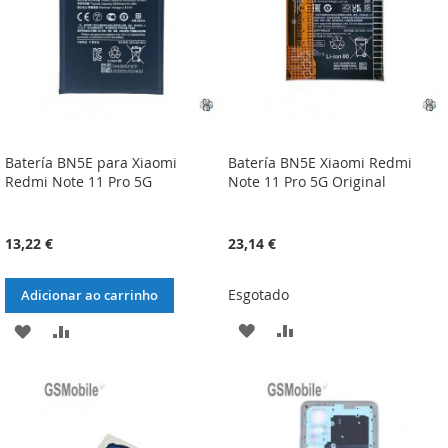
Batería BN5E para Xiaomi
Batería BN5E Xiaomi Redmi
Redmi Note 11 Pro 5G
Note 11 Pro 5G Original
13,22 €
23,14 €
Esgotado
Adicionar ao carrinho
ADICIONAR
ADICIONAR
ADICIONAR
ADICIONAR
À
À
À
À
LISTA
COMPARAÇÃO
LISTA
COMPARAÇÃO
DE
DE