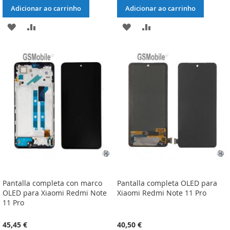
Adicionar ao carrinho
Adicionar ao carrinho
ADICIONAR
ADICIONAR
ADICIONAR
ADICIONAR
À
À
À
À
LISTA
COMPARAÇÃO
LISTA
COMPARAÇÃO
DE
DE
DESEJOS
DESEJOS
Pantalla completa con marco
Pantalla completa OLED para
OLED para Xiaomi Redmi Note
Xiaomi Redmi Note 11 Pro
11 Pro
45,45 €
40,50 €