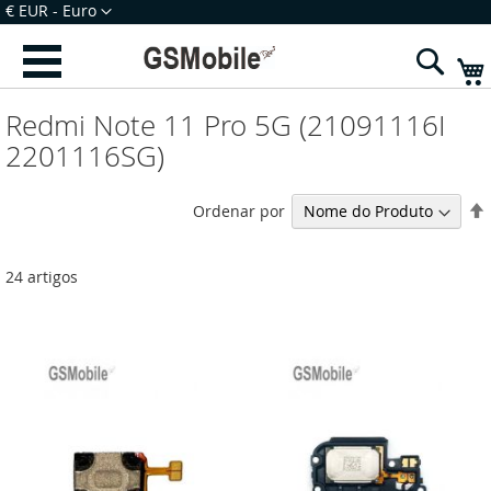
Ir
Moeda
€ EUR - Euro
para
Iniciar Sessão
Criar uma Conta
o
Sear
Conteúdo
Redmi Note 11 Pro 5G (21091116I
2201116SG)
Ordenar por
24
artigos