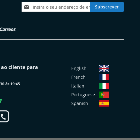
Subscreva
Subscrever
a
nossa
Newsletter:
S
ao cliente para
English
e
French
l
30 às 19:45
e
Italian
c
Portuguese
i
7
Spanish
o
n
a
r
L
o