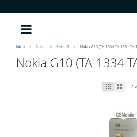
Ir
para
o
Conteúdo
Início
Nokia
Serie G
Nokia G10 (TA-1334 TA-1351 TA-
Nokia G10 (TA-1334 T
Ver
Grelha
Lista
1
a
como