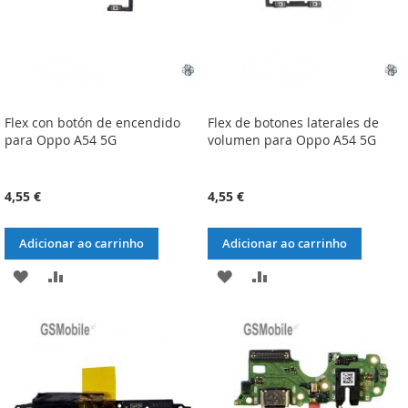
Flex con botón de encendido
Flex de botones laterales de
para Oppo A54 5G
volumen para Oppo A54 5G
4,55 €
4,55 €
Adicionar ao carrinho
Adicionar ao carrinho
ADICIONAR
ADICIONAR
ADICIONAR
ADICIONAR
À
À
À
À
LISTA
COMPARAÇÃO
LISTA
COMPARAÇÃO
DE
DE
DESEJOS
DESEJOS