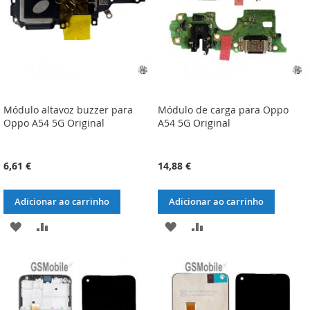
Módulo altavoz buzzer para
Módulo de carga para Oppo
Oppo A54 5G Original
A54 5G Original
6,61 €
14,88 €
Adicionar ao carrinho
Adicionar ao carrinho
ADICIONAR
ADICIONAR
ADICIONAR
ADICIONAR
À
À
À
À
LISTA
COMPARAÇÃO
LISTA
COMPARAÇÃO
DE
DE