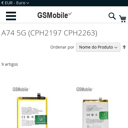
Ir
Moeda
€ EUR - Euro
para
Iniciar Sessão
Criar uma Conta
o
Sear
Conteúdo
A74 5G (CPH2197 CPH2263)
Ordenar por
9
artigos