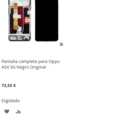
DE
DE
DESEJOS
DESEJOS
Pantalla completa para Oppo
A54 5G Negro Original
73,55 €
Esgotado
ADICIONAR
ADICIONAR
À
À
LISTA
COMPARAÇÃO