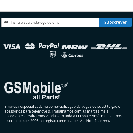
DE
DESEJOS
Subscreva
Subscrever
a
nossa
Newsletter:
elecionar
oja
Empresa especializada na comercialização de peças de substituição e
acessórios para telemóveis. Trabalhamos com as marcas mais
importantes, realizamos vendas em toda a Europa e América. Estamos
inscritos desde 2006 no registo comercial de Madrid – Espanha.