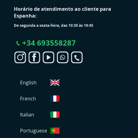
Horário de atendimento ao cliente para
Espanha:
De segunda a sexta-feira, das 10:30 às 19:45
+
34 693558287
S
English
e
l
e
French
c
i
Italian
o
n
Portuguese
a