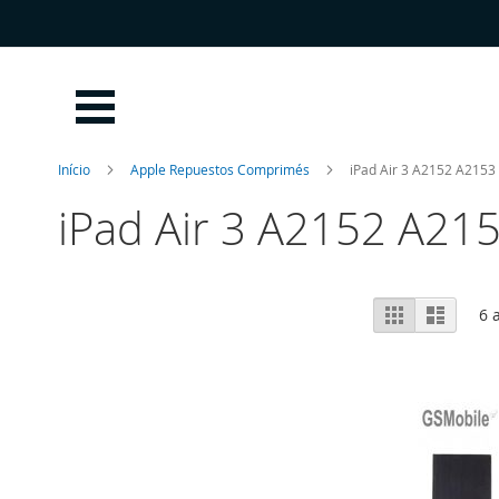
Ir
para
o
Conteúdo
Início
Apple Repuestos Comprimés
iPad Air 3 A2152 A2153
iPad Air 3 A2152 A21
Ver
Grelha
Lista
6
a
como