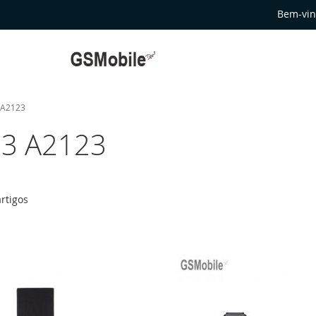
Bem-vin
 A2123
53 A2123
rtigos