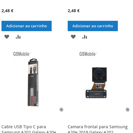
2,48 €
2,48 €
Adicionar ao carrinho
Adicionar ao carrinho
ADICIONAR
ADICIONAR
ADICIONAR
ADICIONAR
À
À
À
À
LISTA
COMPARAÇÃO
LISTA
COMPARAÇÃO
DE
DE
DESEJOS
DESEJOS
Cable USB Tipo C para
Camara frontal para Samsung
Samsung A202 Galaxy A20e
A20e 2019 Galaxy A202