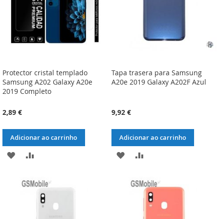
Protector cristal templado
Tapa trasera para Samsung
Samsung A202 Galaxy A20e
A20e 2019 Galaxy A202F Azul
2019 Completo
2,89 €
9,92 €
Adicionar ao carrinho
Adicionar ao carrinho
ADICIONAR
ADICIONAR
ADICIONAR
ADICIONAR
À
À
À
À
LISTA
COMPARAÇÃO
LISTA
COMPARAÇÃO
DE
DE