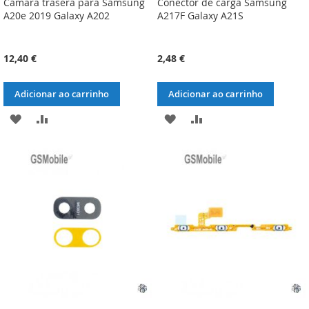
Cámara trasera para Samsung
Conector de carga Samsung
A20e 2019 Galaxy A202
A217F Galaxy A21S
12,40 €
2,48 €
Adicionar ao carrinho
Adicionar ao carrinho
ADICIONAR
ADICIONAR
ADICIONAR
ADICIONAR
À
À
À
À
LISTA
COMPARAÇÃO
LISTA
COMPARAÇÃO
DE
DE
DESEJOS
DESEJOS