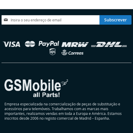
DE
DE
DESEJOS
DESEJOS
Subscreva
Subscrever
a
nossa
Newsletter:
elecionar
oja
Empresa especializada na comercialização de peças de substituição e
acessórios para telemóveis. Trabalhamos com as marcas mais
importantes, realizamos vendas em toda a Europa e América. Estamos
inscritos desde 2006 no registo comercial de Madrid – Espanha.