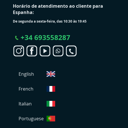
Horário de atendimento ao cliente para
Espanha:
De segunda a sexta-feira, das 10:30 às 19:45
+
34 693558287
S
English
e
l
e
French
c
i
Italian
o
n
Portuguese
a
r