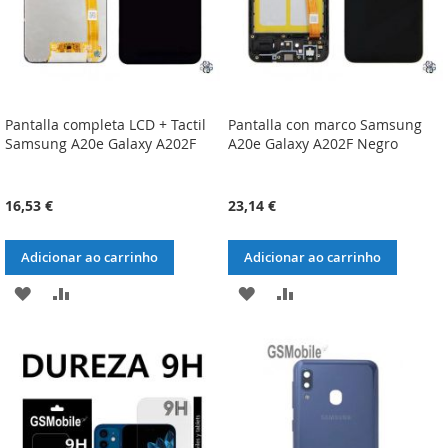
Pantalla completa LCD + Tactil
Pantalla con marco Samsung
Samsung A20e Galaxy A202F
A20e Galaxy A202F Negro
16,53 €
23,14 €
Adicionar ao carrinho
Adicionar ao carrinho
ADICIONAR
ADICIONAR
ADICIONAR
ADICIONAR
À
À
À
À
LISTA
COMPARAÇÃO
LISTA
COMPARAÇÃO
DE
DE
DESEJOS
DESEJOS