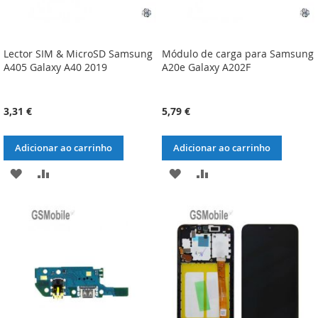
Lector SIM & MicroSD Samsung
Módulo de carga para Samsung
A405 Galaxy A40 2019
A20e Galaxy A202F
3,31 €
5,79 €
Adicionar ao carrinho
Adicionar ao carrinho
ADICIONAR
ADICIONAR
ADICIONAR
ADICIONAR
À
À
À
À
LISTA
COMPARAÇÃO
LISTA
COMPARAÇÃO
DE
DE
DESEJOS
DESEJOS