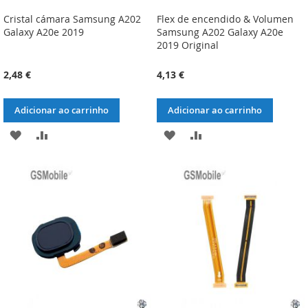
Cristal cámara Samsung A202
Flex de encendido & Volumen
Galaxy A20e 2019
Samsung A202 Galaxy A20e
2019 Original
2,48 €
4,13 €
Adicionar ao carrinho
Adicionar ao carrinho
ADICIONAR
ADICIONAR
ADICIONAR
ADICIONAR
À
À
À
À
LISTA
COMPARAÇÃO
LISTA
COMPARAÇÃO
DE
DE
DESEJOS
DESEJOS