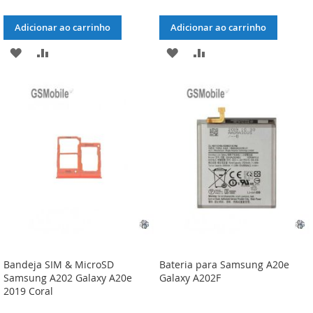
Adicionar ao carrinho
Adicionar ao carrinho
ADICIONAR
ADICIONAR
ADICIONAR
ADICIONAR
À
À
À
À
LISTA
COMPARAÇÃO
LISTA
COMPARAÇÃO
DE
DE
DESEJOS
DESEJOS
Bandeja SIM & MicroSD
Bateria para Samsung A20e
Samsung A202 Galaxy A20e
Galaxy A202F
2019 Coral