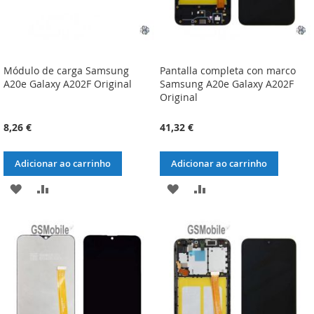
Módulo de carga Samsung
Pantalla completa con marco
A20e Galaxy A202F Original
Samsung A20e Galaxy A202F
Original
8,26 €
41,32 €
Adicionar ao carrinho
Adicionar ao carrinho
ADICIONAR
ADICIONAR
ADICIONAR
ADICIONAR
À
À
À
À
LISTA
COMPARAÇÃO
LISTA
COMPARAÇÃO
DE
DE
DESEJOS
DESEJOS