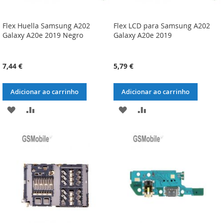
Flex Huella Samsung A202
Flex LCD para Samsung A202
Galaxy A20e 2019 Negro
Galaxy A20e 2019
7,44 €
5,79 €
Adicionar ao carrinho
Adicionar ao carrinho
ADICIONAR
ADICIONAR
ADICIONAR
ADICIONAR
À
À
À
À
LISTA
COMPARAÇÃO
LISTA
COMPARAÇÃO
DE
DE
DESEJOS
DESEJOS