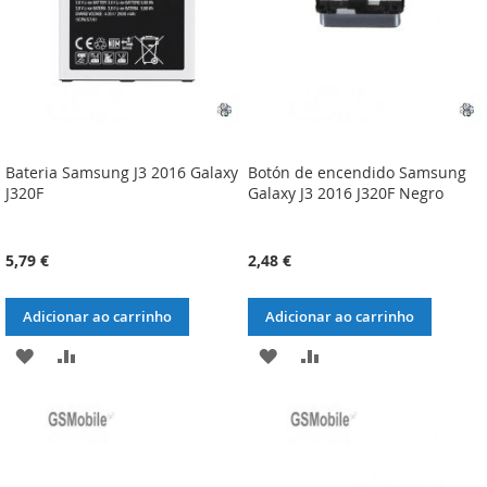
Bateria Samsung J3 2016 Galaxy
Botón de encendido Samsung
J320F
Galaxy J3 2016 J320F Negro
5,79 €
2,48 €
Adicionar ao carrinho
Adicionar ao carrinho
ADICIONAR
ADICIONAR
ADICIONAR
ADICIONAR
À
À
À
À
LISTA
COMPARAÇÃO
LISTA
COMPARAÇÃO
DE
DE