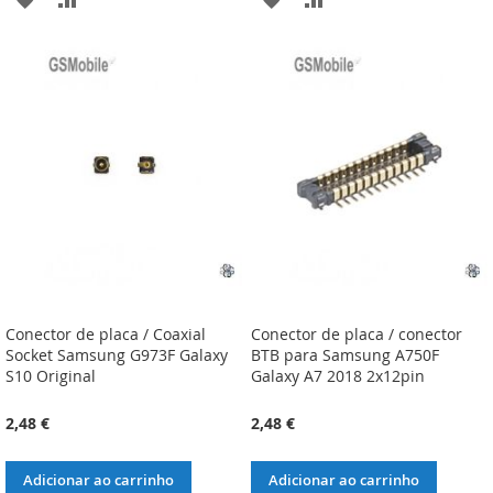
À
À
À
À
LISTA
COMPARAÇÃO
LISTA
COMPARAÇÃO
DE
DE
DESEJOS
DESEJOS
Conector de placa / Coaxial
Conector de placa / conector
Socket Samsung G973F Galaxy
BTB para Samsung A750F
S10 Original
Galaxy A7 2018 2x12pin
2,48 €
2,48 €
Adicionar ao carrinho
Adicionar ao carrinho