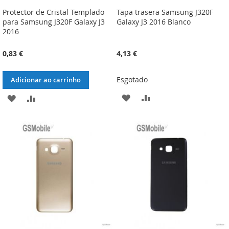
Protector de Cristal Templado
Tapa trasera Samsung J320F
para Samsung J320F Galaxy J3
Galaxy J3 2016 Blanco
2016
0,83 €
4,13 €
Esgotado
Adicionar ao carrinho
ADICIONAR
ADICIONAR
ADICIONAR
ADICIONAR
À
À
À
À
LISTA
COMPARAÇÃO
LISTA
COMPARAÇÃO
DE
DE
DESEJOS
DESEJOS