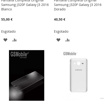
Pantalla Completa Original
Pantalla Completa Original
Samsung J320F Galaxy J3 2016
Samsung J320F Galaxy J3 2016
Blanco
Dorado
55,00 €
40,50 €
Esgotado
Esgotado
ADICIONAR
ADICIONAR
ADICIONAR
ADICIONAR
À
À
À
À
LISTA
COMPARAÇÃO
LISTA
COMPARAÇÃO
DE
DE
DESEJOS
DESEJOS