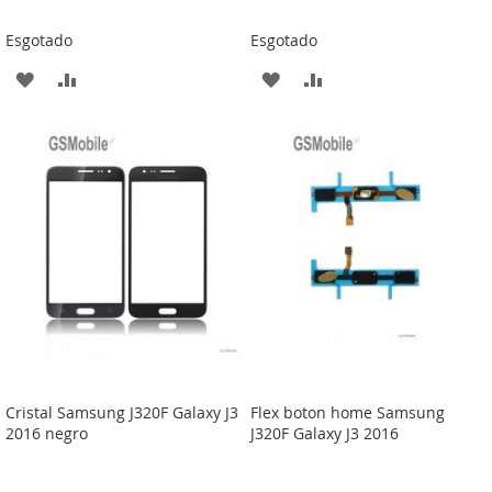
Esgotado
Esgotado
ADICIONAR
ADICIONAR
ADICIONAR
ADICIONAR
À
À
À
À
LISTA
COMPARAÇÃO
LISTA
COMPARAÇÃO
DE
DE
DESEJOS
DESEJOS
Cristal Samsung J320F Galaxy J3
Flex boton home Samsung
2016 negro
J320F Galaxy J3 2016