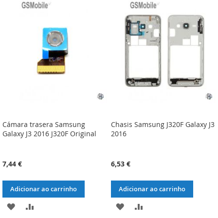
LISTA
COMPARAÇÃO
LISTA
COMPARAÇÃO
DE
DE
DESEJOS
DESEJOS
Cámara trasera Samsung
Chasis Samsung J320F Galaxy J3
Galaxy J3 2016 J320F Original
2016
7,44 €
6,53 €
Adicionar ao carrinho
Adicionar ao carrinho
ADICIONAR
ADICIONAR
ADICIONAR
ADICIONAR