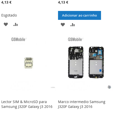
4,13 €
4,13 €
Esgotado
Adicionar ao carrinho
ADICIONAR
ADICIONAR
ADICIONAR
ADICIONAR
À
À
À
À
LISTA
COMPARAÇÃO
LISTA
COMPARAÇÃO
DE
DE
DESEJOS
DESEJOS
Lector SIM & MicroSD para
Marco intermedio Samsung
Samsung J320F Galaxy J3 2016
J320F Galaxy J3 2016