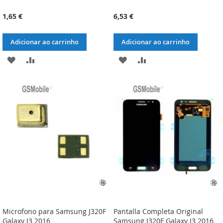
1,65 €
6,53 €
Adicionar ao carrinho
Adicionar ao carrinho
ADICIONAR
ADICIONAR
ADICIONAR
ADICIONAR
À
À
À
À
LISTA
COMPARAÇÃO
LISTA
COMPARAÇÃO
DE
DE
DESEJOS
DESEJOS
Microfono para Samsung J320F
Pantalla Completa Original
Galaxy J3 2016
Samsung J320F Galaxy J3 2016