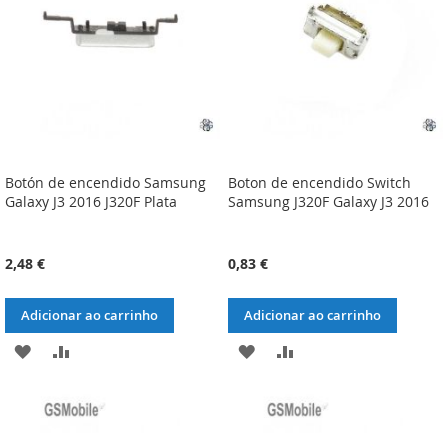
DESEJOS
DESEJOS
Botón de encendido Samsung
Boton de encendido Switch
Galaxy J3 2016 J320F Plata
Samsung J320F Galaxy J3 2016
2,48 €
0,83 €
Adicionar ao carrinho
Adicionar ao carrinho
ADICIONAR
ADICIONAR
ADICIONAR
ADICIONAR
À
À
À
À
LISTA
COMPARAÇÃO
LISTA
COMPARAÇÃO