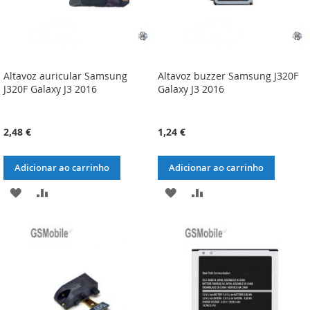
Altavoz auricular Samsung
Altavoz buzzer Samsung J320F
J320F Galaxy J3 2016
Galaxy J3 2016
2,48 €
1,24 €
Adicionar ao carrinho
Adicionar ao carrinho
ADICIONAR
ADICIONAR
ADICIONAR
ADICIONAR
À
À
À
À
LISTA
COMPARAÇÃO
LISTA
COMPARAÇÃO
DE
DE
DESEJOS
DESEJOS