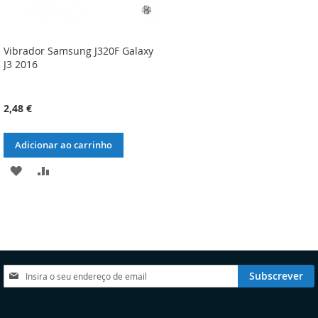
Vibrador Samsung J320F Galaxy
J3 2016
2,48 €
Adicionar ao carrinho
ADICIONAR
ADICIONAR
À
À
LISTA
COMPARAÇÃO
DE
DESEJOS
Subscreva
Subscrever
a
nossa
Newsletter: