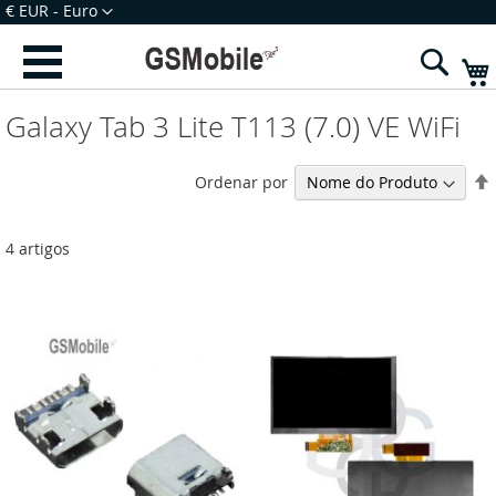
Ir
Moeda
€ EUR - Euro
para
Iniciar Sessão
Criar uma Conta
o
Sear
Conteúdo
Galaxy Tab 3 Lite T113 (7.0) VE WiFi
Ordenar por
4
artigos