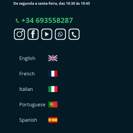
De segunda a sexta-feira, das 10:30 às 19:45
+
34 693558287
S
English
e
l
e
French
c
i
Italian
o
n
Portuguese
a
r
L
Spanish
o
j