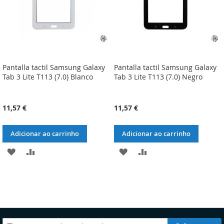
Pantalla tactil Samsung Galaxy
Pantalla tactil Samsung Galaxy
Tab 3 Lite T113 (7.0) Blanco
Tab 3 Lite T113 (7.0) Negro
11,57 €
11,57 €
Adicionar ao carrinho
Adicionar ao carrinho
ADICIONAR
ADICIONAR
ADICIONAR
ADICIONAR
À
À
À
À
LISTA
COMPARAÇÃO
LISTA
COMPARAÇÃO
DE
DE
DESEJOS
DESEJOS
Subscreva