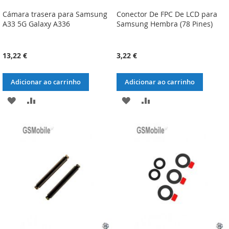
Cámara trasera para Samsung
Conector De FPC De LCD para
A33 5G Galaxy A336
Samsung Hembra (78 Pines)
13,22 €
3,22 €
Adicionar ao carrinho
Adicionar ao carrinho
ADICIONAR
ADICIONAR
ADICIONAR
ADICIONAR
À
À
À
À
LISTA
COMPARAÇÃO
LISTA
COMPARAÇÃO
DE
DE
DESEJOS
DESEJOS