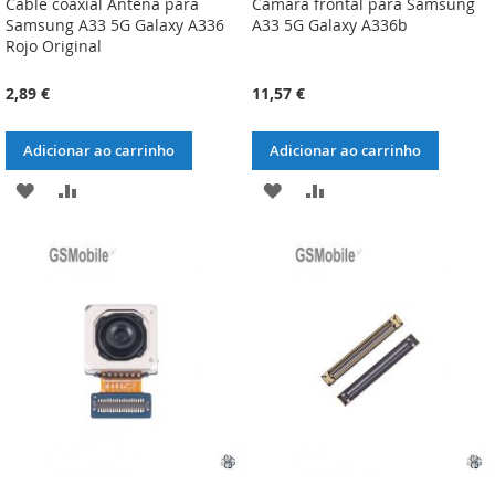
Cable coaxial Antena para
Cámara frontal para Samsung
Samsung A33 5G Galaxy A336
A33 5G Galaxy A336b
Rojo Original
2,89 €
11,57 €
Adicionar ao carrinho
Adicionar ao carrinho
ADICIONAR
ADICIONAR
ADICIONAR
ADICIONAR
À
À
À
À
LISTA
COMPARAÇÃO
LISTA
COMPARAÇÃO
DE
DE
DESEJOS
DESEJOS