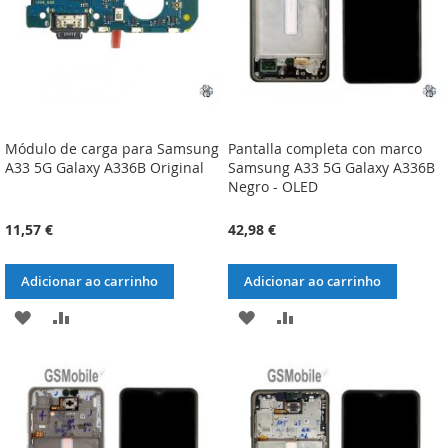
Módulo de carga para Samsung
Pantalla completa con marco
A33 5G Galaxy A336B Original
Samsung A33 5G Galaxy A336B
Negro - OLED
11,57 €
42,98 €
Adicionar ao carrinho
Adicionar ao carrinho
ADICIONAR
ADICIONAR
ADICIONAR
ADICIONAR
À
À
À
À
LISTA
COMPARAÇÃO
LISTA
COMPARAÇÃO
DE
DE