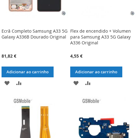
Ecrã Completo Samsung A33 5G
Flex de encendido + Volumen
Galaxy A336B Dourado Original
para Samsung A33 5G Galaxy
A336 Original
81,82 €
4,55 €
Adicionar ao carrinho
Adicionar ao carrinho
ADICIONAR
ADICIONAR
ADICIONAR
ADICIONAR
À
À
À
À
LISTA
COMPARAÇÃO
LISTA
COMPARAÇÃO
DE
DE
DESEJOS
DESEJOS