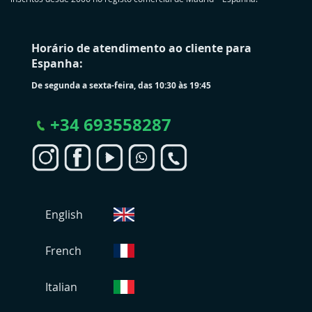
Horário de atendimento ao cliente para
Espanha:
De segunda a sexta-feira, das 10:30 às 19:45
+
34 693558287
S
English
e
l
e
French
c
i
Italian
o
n