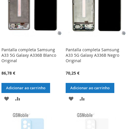
DESEJOS
DESEJOS
Pantalla completa Samsung
Pantalla completa Samsung
A33 5G Galaxy A336B Blanco
A33 5G Galaxy A336B Negro
Original
Original
86,78 €
70,25 €
Adicionar ao carrinho
Adicionar ao carrinho
ADICIONAR
ADICIONAR
ADICIONAR
ADICIONAR
À
À
À
À
LISTA
COMPARAÇÃO
LISTA
COMPARAÇÃO
DE
DE