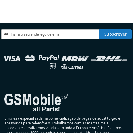
LISTA
COMPARAÇÃO
DE
DESEJOS
Subscreva
Subscrever
a
nossa
Newsletter:
elecionar
oja
Empresa especializada na comercialização de peças de substituição e
acessórios para telemóveis. Trabalhamos com as marcas mais
importantes, realizamos vendas em toda a Europa e América. Estamos
inscritos desde 2006 no registo comercial de Madrid – Espanha.