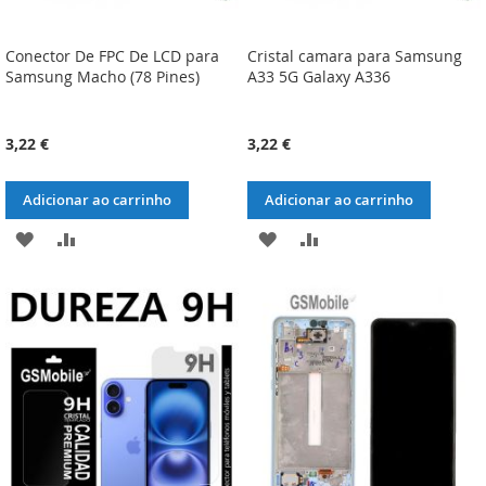
Conector De FPC De LCD para
Cristal camara para Samsung
Samsung Macho (78 Pines)
A33 5G Galaxy A336
3,22 €
3,22 €
Adicionar ao carrinho
Adicionar ao carrinho
ADICIONAR
ADICIONAR
ADICIONAR
ADICIONAR
À
À
À
À
LISTA
COMPARAÇÃO
LISTA
COMPARAÇÃO
DE
DE
DESEJOS
DESEJOS