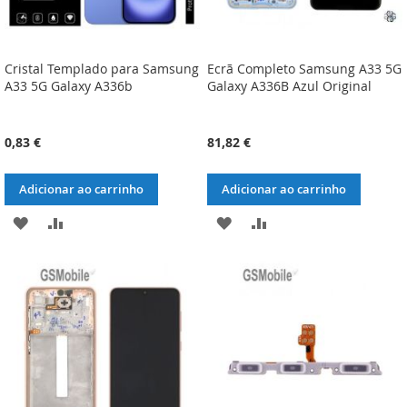
Cristal Templado para Samsung
Ecrã Completo Samsung A33 5G
A33 5G Galaxy A336b
Galaxy A336B Azul Original
0,83 €
81,82 €
Adicionar ao carrinho
Adicionar ao carrinho
ADICIONAR
ADICIONAR
ADICIONAR
ADICIONAR
À
À
À
À
LISTA
COMPARAÇÃO
LISTA
COMPARAÇÃO
DE
DE
DESEJOS
DESEJOS