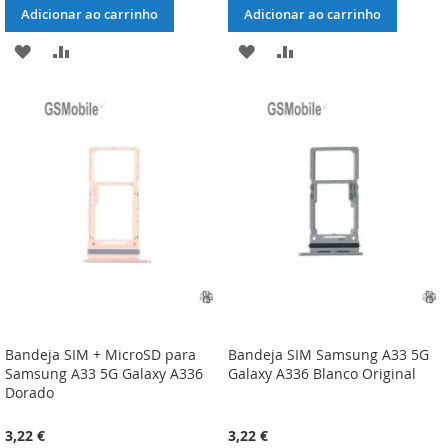
Adicionar ao carrinho
Adicionar ao carrinho
ADICIONAR
ADICIONAR
ADICIONAR
ADICIONAR
À
À
À
À
LISTA
COMPARAÇÃO
LISTA
COMPARAÇÃO
DE
DE
DESEJOS
DESEJOS
Bandeja SIM + MicroSD para
Bandeja SIM Samsung A33 5G
Samsung A33 5G Galaxy A336
Galaxy A336 Blanco Original
Dorado
3,22 €
3,22 €