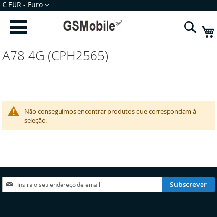
Ir
Moeda
€ EUR - Euro
para
Iniciar Sessão
Criar uma Conta
o
Sear
Conteúdo
A78 4G (CPH2565)
Não conseguimos encontrar produtos que correspondam à
seleção.
Subscreva
Subscrever
a
nossa
Newsletter:
elecionar