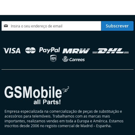
LISTA
COMPARAÇÃO
DE
DESEJOS
Subscreva
Subscrever
a
nossa
Newsletter:
elecionar
oja
Empresa especializada na comercialização de peças de substituição e
acessórios para telemóveis. Trabalhamos com as marcas mais
importantes, realizamos vendas em toda a Europa e América. Estamos
inscritos desde 2006 no registo comercial de Madrid – Espanha.