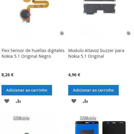
DESEJOS
DESEJOS
Flex Sensor de huellas digitales
Modulo Altavoz buzzer para
Nokia 5.1 Original Negro
Nokia 5.1 Original
8,26 €
4,96 €
Adicionar ao carrinho
Adicionar ao carrinho
ADICIONAR
ADICIONAR
ADICIONAR
ADICIONAR
À
À
À
À
LISTA
COMPARAÇÃO
LISTA
COMPARAÇÃO
DE
DE