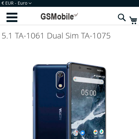
Ir
Moeda
€ EUR - Euro
para
Iniciar Sessão
Criar uma Conta
o
Sear
Conteúdo
5.1 TA-1061 Dual Sim TA-1075