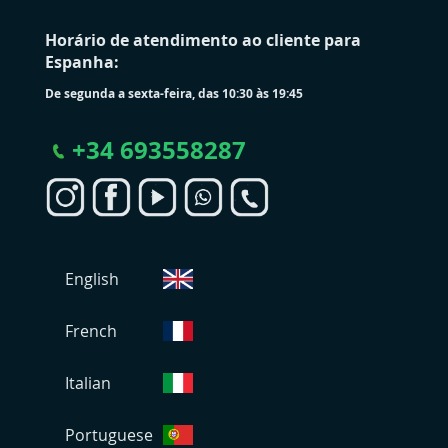
Horário de atendimento ao cliente para
Espanha:
De segunda a sexta-feira, das 10:30 às 19:45
+
34 693558287
S
English
e
l
e
French
c
i
Italian
o
n
Portuguese
a