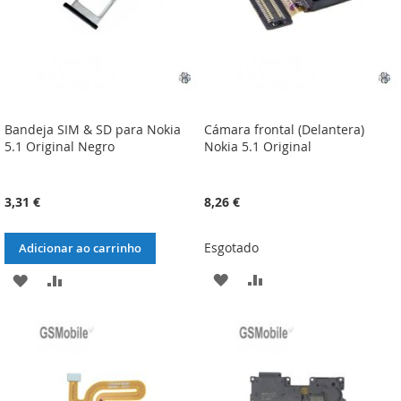
Bandeja SIM & SD para Nokia
Cámara frontal (Delantera)
5.1 Original Negro
Nokia 5.1 Original
3,31 €
8,26 €
Esgotado
Adicionar ao carrinho
ADICIONAR
ADICIONAR
ADICIONAR
ADICIONAR
À
À
À
À
LISTA
COMPARAÇÃO
LISTA
COMPARAÇÃO
DE
DE