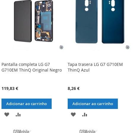
DE
DE
DESEJOS
DESEJOS
Pantalla completa LG G7
Tapa trasera LG G7 G710EM
G710EM ThinQ Original Negro
ThinQ Azul
119,83 €
8,26 €
Adicionar ao carrinho
Adicionar ao carrinho
ADICIONAR
ADICIONAR
ADICIONAR
ADICIONAR
À
À
À
À