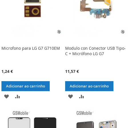
DESEJOS
DESEJOS
Microfono para LG G7 G710EM
Modulo con Conector USB Tipo-
C + Micrófono LG G7
1,24 €
11,57 €
Adicionar ao carrinho
Adicionar ao carrinho
ADICIONAR
ADICIONAR
ADICIONAR
ADICIONAR
À
À
À
À
LISTA
COMPARAÇÃO
LISTA
COMPARAÇÃO
DE
DE