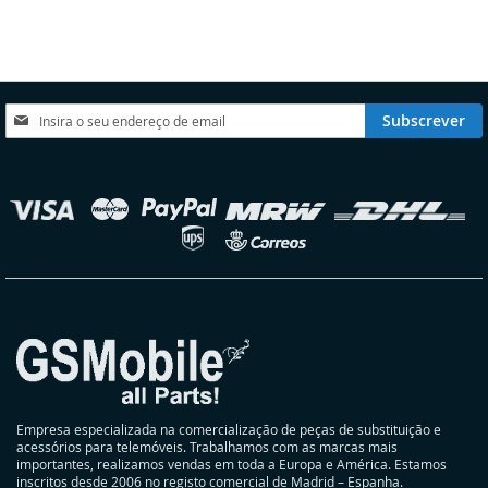
LISTA
COMPARAÇÃO
LISTA
COMPARAÇÃO
DE
DE
DESEJOS
DESEJOS
Subscreva
Subscrever
a
nossa
Newsletter:
elecionar
oja
Empresa especializada na comercialização de peças de substituição e
acessórios para telemóveis. Trabalhamos com as marcas mais
importantes, realizamos vendas em toda a Europa e América. Estamos
inscritos desde 2006 no registo comercial de Madrid – Espanha.