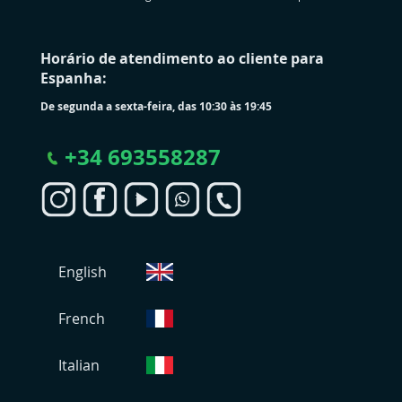
Horário de atendimento ao cliente para
Espanha:
De segunda a sexta-feira, das 10:30 às 19:45
+
34 693558287
S
English
e
l
e
French
c
i
Italian
o
n