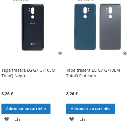
LISTA
COMPARAÇÃO
LISTA
COMPARAÇÃO
DE
DE
DESEJOS
DESEJOS
Tapa trasera LG G7 G710EM
Tapa trasera LG G7 G710EM
ThinQ Negro
ThinQ Plateado
8,26 €
8,26 €
Adicionar ao carrinho
Adicionar ao carrinho
ADICIONAR
ADICIONAR
ADICIONAR
ADICIONAR
À
À
À
À