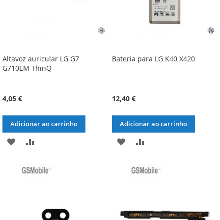
Altavoz auricular LG G7
Bateria para LG K40 X420
G710EM ThinQ
4,05 €
12,40 €
Adicionar ao carrinho
Adicionar ao carrinho
ADICIONAR
ADICIONAR
ADICIONAR
ADICIONAR
À
À
À
À
LISTA
COMPARAÇÃO
LISTA
COMPARAÇÃO
DE
DE
DESEJOS
DESEJOS