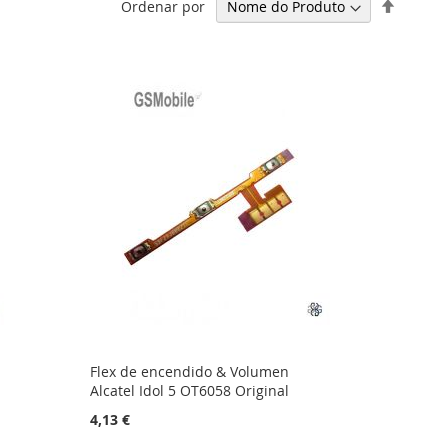
Definir
Ordenar por
Ordena
Decresc
Flex de encendido & Volumen
Alcatel Idol 5 OT6058 Original
4,13 €