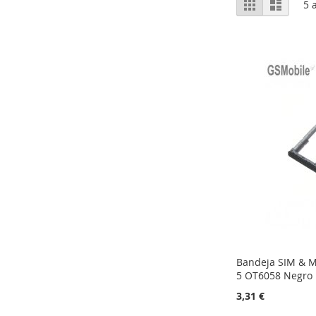
Grelha
Lista
5
a
como
Bandeja SIM & Mi
5 OT6058 Negro
3,31 €