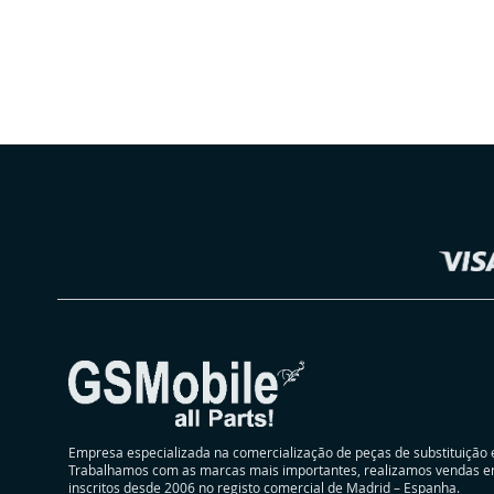
ADICIONAR
ADICIONAR
À
ADICIONAR
À
ADICIONAR
LISTA
À
LISTA
À
DE
COMPARAÇÃO
DE
COMPARAÇÃO
Selecionar
DESEJOS
DESEJOS
Loja
Empresa especializada na comercialização de peças de substituição 
Trabalhamos com as marcas mais importantes, realizamos vendas e
inscritos desde 2006 no registo comercial de Madrid – Espanha.