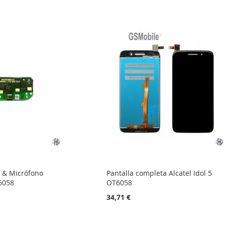
 & Micrófono
Pantalla completa Alcatel Idol 5
T6058
OT6058
34,71 €