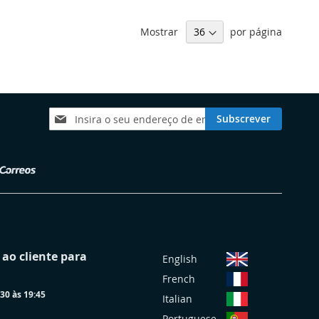
Mostrar
por página
Subscreva
Subscrever
a
nossa
Newsletter:
S
ao cliente para
English
e
French
l
30 às 19:45
e
Italian
c
Portuguese