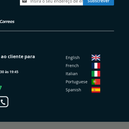
Subscrever
a
nossa
Newsletter:
S
ao cliente para
English
e
French
l
30 às 19:45
e
Italian
c
Portuguese
i
7
Spanish
o
n
a
r
L
o
j