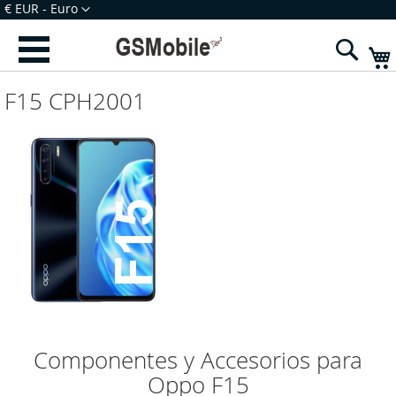
Ir
Moeda
€ EUR - Euro
para
Iniciar Sessão
Criar uma Conta
o
Sear
Conteúdo
F15 CPH2001
Componentes y Accesorios para
Oppo F15