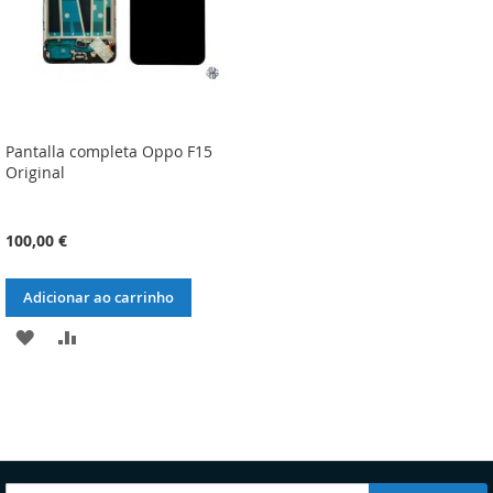
Pantalla completa Oppo F15
Original
100,00 €
Adicionar ao carrinho
ADICIONAR
ADICIONAR
À
À
LISTA
COMPARAÇÃO
DE
DESEJOS
Subscreva