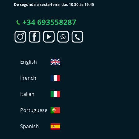
De segunda a sexta-feira, das 10:30 às 19:45
+
34 693558287
S
English
e
l
e
French
c
i
Italian
o
n
Portuguese
a
r
L
Spanish
o
j