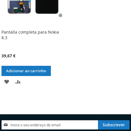
Pantalla completa para Nokia
8.3
39,67 €
Adicionar ao carrinho
ADICIONAR
ADICIONAR
À
À
LISTA
COMPARAÇÃO
DE
DESEJOS
Subscreva
Subscrever
a