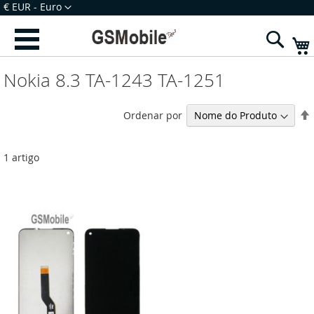
Ir
Moeda
€ EUR - Euro
para
Iniciar Sessão
Criar uma Conta
o
Sear
Conteúdo
Nokia 8.3 TA-1243 TA-1251
Ordenar por
1
artigo