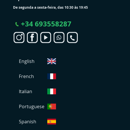
De segunda a sexta-feira, das 10:30 às 19:45
+
34 693558287
S
English
e
l
e
French
c
i
Italian
o
n
Portuguese
a
r
L
Spanish
o