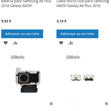
Batería para Samsung A6 Plus
Cable Micro USB para Samsung
2018 Galaxy A605F
A605F Galaxy A6 Plus 2018
9,92 €
3,14 €
Adicionar ao carrinho
Adicionar ao carrinho
ADICIONAR
ADICIONAR
ADICIONAR
ADICIONAR
À
À
À
À
LISTA
COMPARAÇÃO
LISTA
COMPARAÇÃO
DE
DE
DESEJOS
DESEJOS