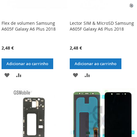
Flex de volumen Samsung
Lector SIM & MIcroSD Samsung
A605F Galaxy A6 Plus 2018
A605F Galaxy A6 Plus 2018
2,48 €
2,48 €
Adicionar ao carrinho
Adicionar ao carrinho
ADICIONAR
ADICIONAR
ADICIONAR
ADICIONAR
À
À
À
À
LISTA
COMPARAÇÃO
LISTA
COMPARAÇÃO
DE
DE
DESEJOS
DESEJOS