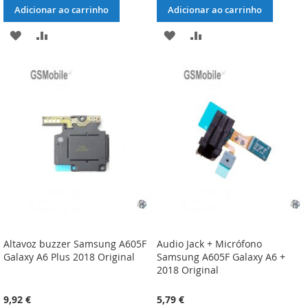
Adicionar ao carrinho
Adicionar ao carrinho
ADICIONAR
ADICIONAR
ADICIONAR
ADICIONAR
À
À
À
À
LISTA
COMPARAÇÃO
LISTA
COMPARAÇÃO
DE
DE
DESEJOS
DESEJOS
Altavoz buzzer Samsung A605F
Audio Jack + Micrófono
Galaxy A6 Plus 2018 Original
Samsung A605F Galaxy A6 +
2018 Original
9,92 €
5,79 €