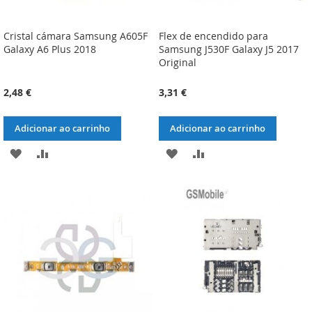
Cristal cámara Samsung A605F
Flex de encendido para
Galaxy A6 Plus 2018
Samsung J530F Galaxy J5 2017
Original
2,48 €
3,31 €
Adicionar ao carrinho
Adicionar ao carrinho
ADICIONAR
ADICIONAR
ADICIONAR
ADICIONAR
À
À
À
À
LISTA
COMPARAÇÃO
LISTA
COMPARAÇÃO
DE
DE
DESEJOS
DESEJOS