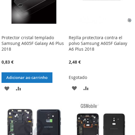
Protector cristal templado
Rejilla protectora contra el
Samsung A605F Galaxy A6 Plus
polvo Samsung A605F Galaxy
2018
A6 Plus 2018
0,83 €
2,48 €
Esgotado
Adicionar ao carrinho
ADICIONAR
ADICIONAR
ADICIONAR
ADICIONAR
À
À
À
À
LISTA
COMPARAÇÃO
LISTA
COMPARAÇÃO
DE
DE
DESEJOS
DESEJOS