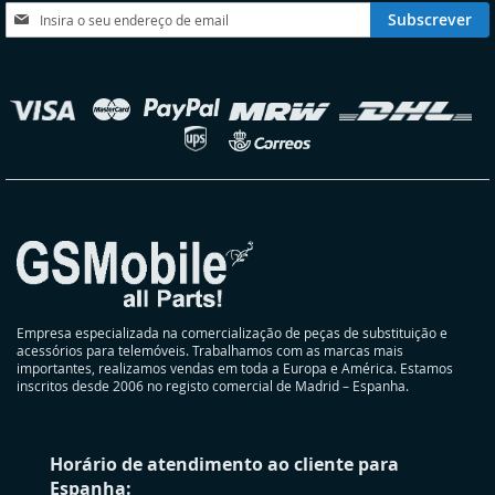
DESEJOS
DESEJOS
Subscreva
Subscrever
a
nossa
Newsletter:
elecionar
oja
Empresa especializada na comercialização de peças de substituição e
acessórios para telemóveis. Trabalhamos com as marcas mais
importantes, realizamos vendas em toda a Europa e América. Estamos
inscritos desde 2006 no registo comercial de Madrid – Espanha.
Horário de atendimento ao cliente para
Espanha: