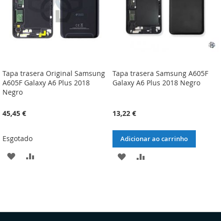
Tapa trasera Original Samsung
Tapa trasera Samsung A605F
A605F Galaxy A6 Plus 2018
Galaxy A6 Plus 2018 Negro
Negro
45,45 €
13,22 €
Esgotado
Adicionar ao carrinho
ADICIONAR
ADICIONAR
ADICIONAR
ADICIONAR
À
À
À
À
LISTA
COMPARAÇÃO
LISTA
COMPARAÇÃO
DE
DE