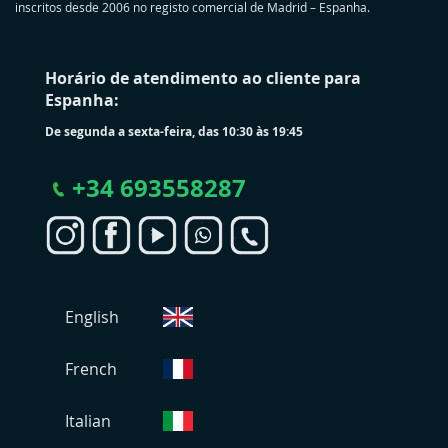
inscritos desde 2006 no registo comercial de Madrid – Espanha.
Horário de atendimento ao cliente para
Espanha:
De segunda a sexta-feira, das 10:30 às 19:45
+
34 693558287
S
English
e
l
e
French
c
i
Italian
o