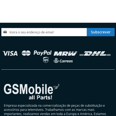
À
À
LISTA
COMPARAÇÃO
DE
DESEJOS
Subscreva
Subscrever
a
nossa
Newsletter:
elecionar
oja
Empresa especializada na comercialização de peças de substituição e
acessórios para telemóveis. Trabalhamos com as marcas mais
importantes, realizamos vendas em toda a Europa e América. Estamos