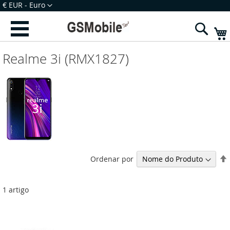
Ir
Moeda
€ EUR - Euro
para
Iniciar Sessão
Criar uma Conta
o
Sear
Conteúdo
Realme 3i (RMX1827)
Ordenar por
1
artigo