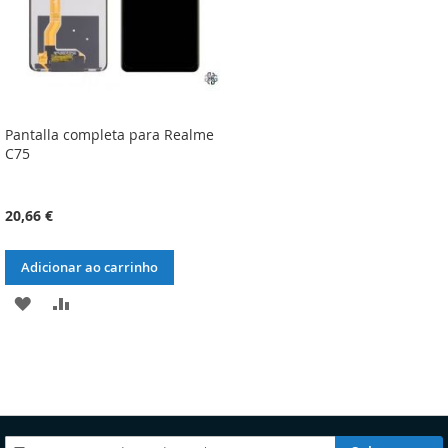
Pantalla completa para Realme
C75
20,66 €
Adicionar ao carrinho
ADICIONAR
ADICIONAR
À
À
LISTA
COMPARAÇÃO
DE
DESEJOS
Subscreva