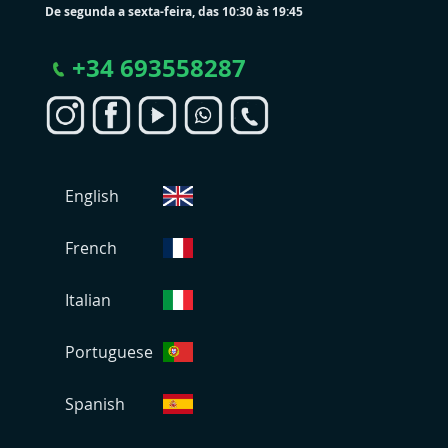
De segunda a sexta-feira, das 10:30 às 19:45
+
34 693558287
S
English
e
l
e
French
c
i
Italian
o
n
Portuguese
a
r
L
Spanish
o
j