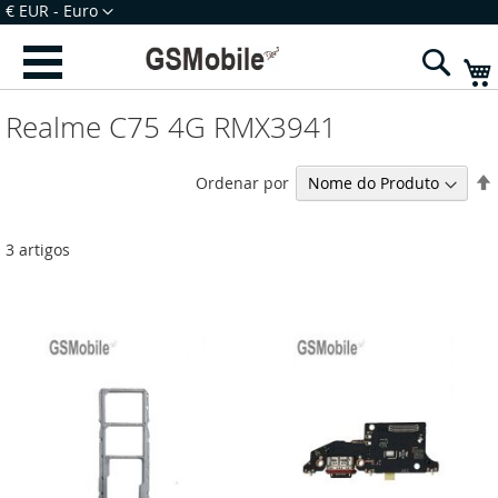
Ir
Moeda
€ EUR - Euro
para
Iniciar Sessão
Criar uma Conta
o
Sear
Conteúdo
Realme C75 4G RMX3941
Ordenar por
3
artigos