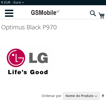
Ir
Moeda
€ EUR - Euro
para
Iniciar Sessão
Criar uma Conta
o
Sear
Conteúdo
Optimus Black P970
Ordenar por