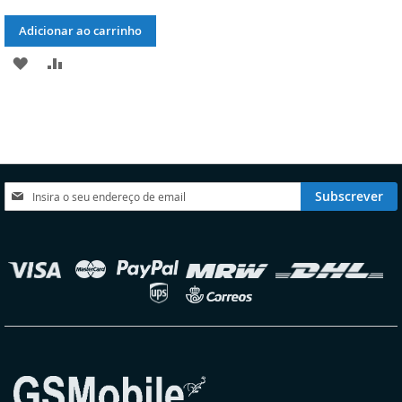
Adicionar ao carrinho
ADICIONAR
ADICIONAR
À
À
LISTA
COMPARAÇÃO
DE
DESEJOS
Subscreva
Subscrever
a
nossa
Newsletter:
elecionar
oja