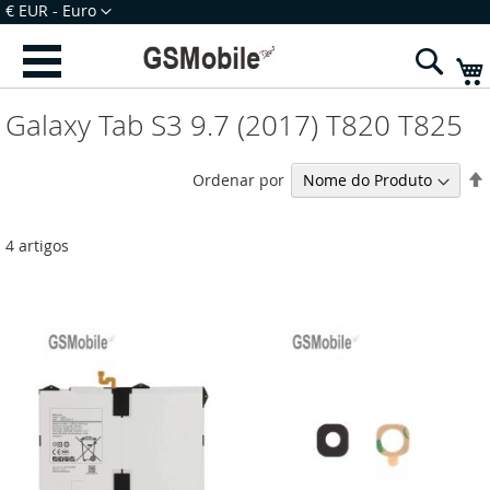
Ir
Moeda
€ EUR - Euro
para
Iniciar Sessão
Criar uma Conta
o
Sear
Conteúdo
Galaxy Tab S3 9.7 (2017) T820 T825
Ordenar por
4
artigos