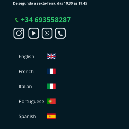
De segunda a sexta-feira, das 10:30 às 19:45
+
34 693558287
S
English
e
l
e
French
c
i
Italian
o
n
Portuguese
a
r
L
Spanish
o
j