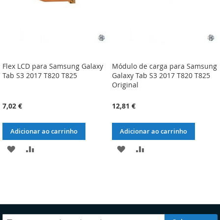
Flex LCD para Samsung Galaxy
Módulo de carga para Samsung
Tab S3 2017 T820 T825
Galaxy Tab S3 2017 T820 T825
Original
7,02 €
12,81 €
Adicionar ao carrinho
Adicionar ao carrinho
ADICIONAR
ADICIONAR
ADICIONAR
ADICIONAR
À
À
À
À
LISTA
COMPARAÇÃO
LISTA
COMPARAÇÃO
DE
DE
DESEJOS
DESEJOS
Subscreva