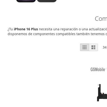
Comp
¿Tu
iPhone 16 Plus
necesita una reparación o una actualizaci
disponemos de componentes compatibles también tenemos or
Ver
Grelha
Lista
34
como