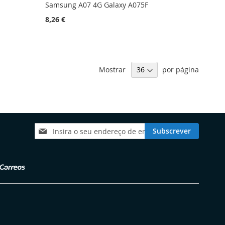
Samsung A07 4G Galaxy A075F
8,26 €
Mostrar
por página
Subscreva
Subscrever
a
nossa
Newsletter: