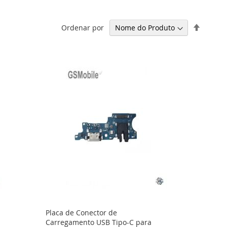
Definir
Ordenar por
Ordena
Decresc
Placa de Conector de
Carregamento USB Tipo-C para