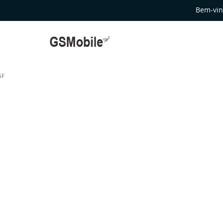
Bem-vin
5F