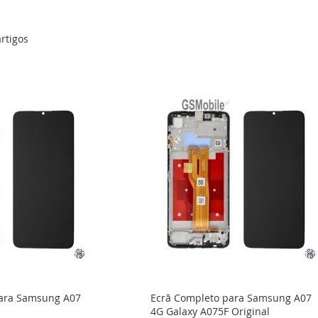
rtigos
para Samsung A07
Ecrã Completo para Samsung A07
4G Galaxy A075F Original