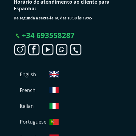
Horário de atendimento ao cliente para
Espanha:
De segunda a sexta-feira, das 10:30 às 19:45
+
34 693558287
S
English
e
l
e
French
c
i
Italian
o
n
Portuguese
a
r