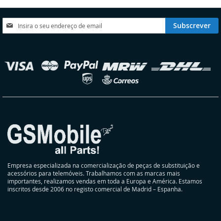
DE
DESEJOS
Subscreva
Subscrever
a
nossa
Newsletter:
elecionar
oja
Empresa especializada na comercialização de peças de substituição e
acessórios para telemóveis. Trabalhamos com as marcas mais
importantes, realizamos vendas em toda a Europa e América. Estamos
inscritos desde 2006 no registo comercial de Madrid – Espanha.