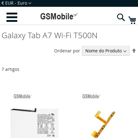
Ir
Moeda
€ EUR - Euro
para
Iniciar Sessão
Criar uma Conta
o
Sear
Conteúdo
Galaxy Tab A7 Wi-Fi T500N
Ordenar por
7
artigos