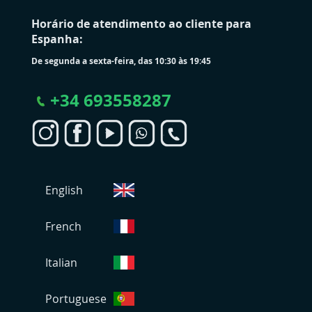
Horário de atendimento ao cliente para
Espanha:
De segunda a sexta-feira, das 10:30 às 19:45
+
34 693558287
S
English
e
l
e
French
c
i
Italian
o
n
Portuguese
a