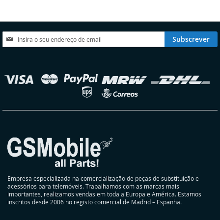
DE
DE
DESEJOS
DESEJOS
Subscreva
Subscrever
a
nossa
Newsletter:
elecionar
oja
Empresa especializada na comercialização de peças de substituição e
acessórios para telemóveis. Trabalhamos com as marcas mais
importantes, realizamos vendas em toda a Europa e América. Estamos
inscritos desde 2006 no registo comercial de Madrid – Espanha.