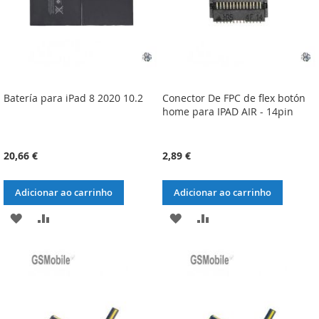
Batería para iPad 8 2020 10.2
Conector De FPC de flex botón
home para IPAD AIR - 14pin
20,66 €
2,89 €
Adicionar ao carrinho
Adicionar ao carrinho
ADICIONAR
ADICIONAR
ADICIONAR
ADICIONAR
À
À
À
À
LISTA
COMPARAÇÃO
LISTA
COMPARAÇÃO
DE
DE
DESEJOS
DESEJOS