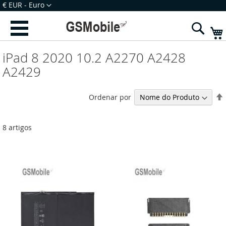
Ir
Moeda
€ EUR - Euro
para
Iniciar Sessão
Criar uma Conta
o
Sear
Conteúdo
iPad 8 2020 10.2 A2270 A2428
A2429
Ordenar por
8
artigos