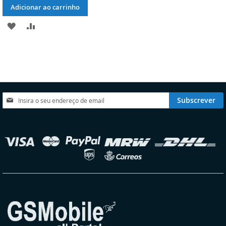
Adicionar ao carrinho
ADICIONAR
ADICIONAR
À
À
LISTA
COMPARAÇÃO
DE
DESEJOS
Subscreva
Subscrever
a
nossa
Newsletter:
elecionar
oja