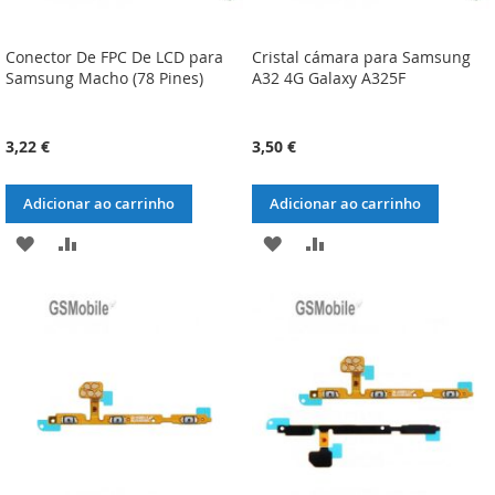
Conector De FPC De LCD para
Cristal cámara para Samsung
Samsung Macho (78 Pines)
A32 4G Galaxy A325F
3,22 €
3,50 €
Adicionar ao carrinho
Adicionar ao carrinho
ADICIONAR
ADICIONAR
ADICIONAR
ADICIONAR
À
À
À
À
LISTA
COMPARAÇÃO
LISTA
COMPARAÇÃO
DE
DE
DESEJOS
DESEJOS