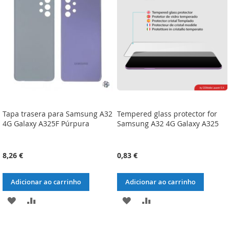
DE
DE
DESEJOS
DESEJOS
Tapa trasera para Samsung A32
Tempered glass protector for
4G Galaxy A325F Púrpura
Samsung A32 4G Galaxy A325
8,26 €
0,83 €
Adicionar ao carrinho
Adicionar ao carrinho
ADICIONAR
ADICIONAR
ADICIONAR
ADICIONAR
À
À
À
À