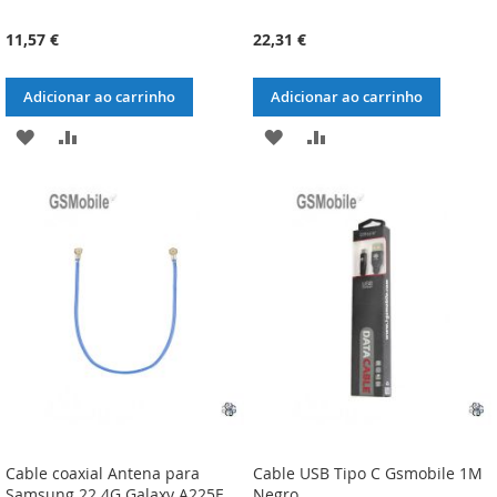
11,57 €
22,31 €
Adicionar ao carrinho
Adicionar ao carrinho
ADICIONAR
ADICIONAR
ADICIONAR
ADICIONAR
À
À
À
À
LISTA
COMPARAÇÃO
LISTA
COMPARAÇÃO
DE
DE
DESEJOS
DESEJOS
Cable coaxial Antena para
Cable USB Tipo C Gsmobile 1M
Samsung 22 4G Galaxy A225F
Negro