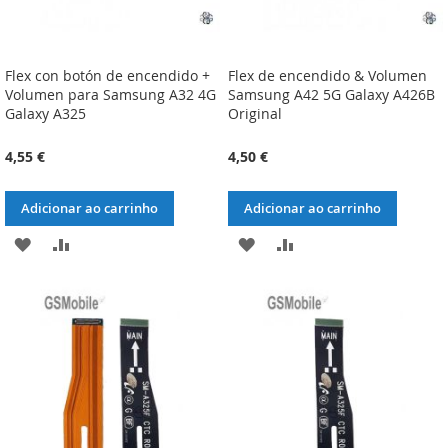
Flex con botón de encendido +
Flex de encendido & Volumen
Volumen para Samsung A32 4G
Samsung A42 5G Galaxy A426B
Galaxy A325
Original
4,55 €
4,50 €
Adicionar ao carrinho
Adicionar ao carrinho
ADICIONAR
ADICIONAR
ADICIONAR
ADICIONAR
À
À
À
À
LISTA
COMPARAÇÃO
LISTA
COMPARAÇÃO
DE
DE
DESEJOS
DESEJOS