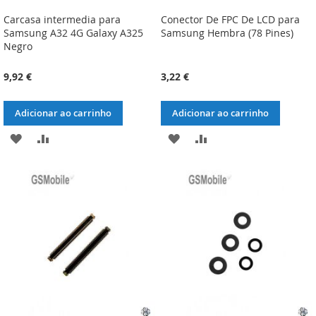
Carcasa intermedia para
Conector De FPC De LCD para
Samsung A32 4G Galaxy A325
Samsung Hembra (78 Pines)
Negro
9,92 €
3,22 €
Adicionar ao carrinho
Adicionar ao carrinho
ADICIONAR
ADICIONAR
ADICIONAR
ADICIONAR
À
À
À
À
LISTA
COMPARAÇÃO
LISTA
COMPARAÇÃO
DE
DE
DESEJOS
DESEJOS