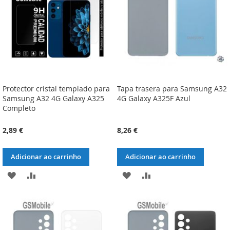
DESEJOS
DESEJOS
Protector cristal templado para
Tapa trasera para Samsung A32
Samsung A32 4G Galaxy A325
4G Galaxy A325F Azul
Completo
2,89 €
8,26 €
Adicionar ao carrinho
Adicionar ao carrinho
ADICIONAR
ADICIONAR
ADICIONAR
ADICIONAR
À
À
À
À
LISTA
COMPARAÇÃO
LISTA
COMPARAÇÃO
DE
DE