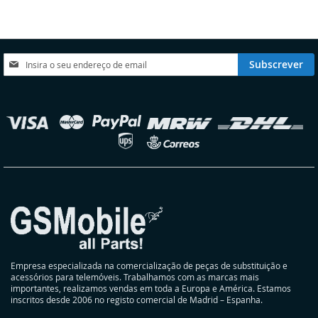
LISTA
COMPARAÇÃO
LISTA
COMPARAÇÃO
DE
DE
DESEJOS
DESEJOS
Subscreva
Subscrever
a
nossa
Newsletter:
elecionar
oja
Empresa especializada na comercialização de peças de substituição e
acessórios para telemóveis. Trabalhamos com as marcas mais
importantes, realizamos vendas em toda a Europa e América. Estamos
inscritos desde 2006 no registo comercial de Madrid – Espanha.