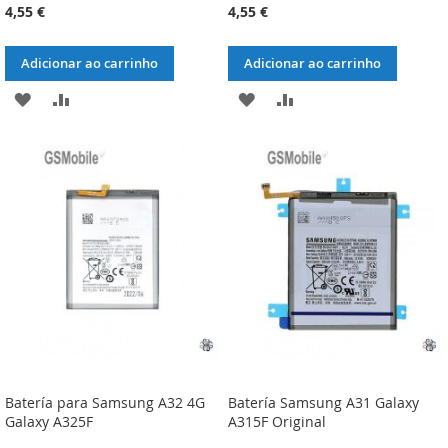
4,55 €
4,55 €
Adicionar ao carrinho
Adicionar ao carrinho
ADICIONAR
ADICIONAR
ADICIONAR
ADICIONAR
À
À
À
À
LISTA
COMPARAÇÃO
LISTA
COMPARAÇÃO
DE
DE
DESEJOS
DESEJOS
Batería para Samsung A32 4G
Batería Samsung A31 Galaxy
Galaxy A325F
A315F Original