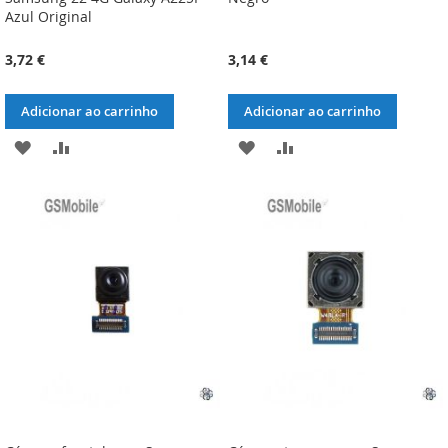
Azul Original
3,72 €
3,14 €
Adicionar ao carrinho
Adicionar ao carrinho
ADICIONAR
ADICIONAR
ADICIONAR
ADICIONAR
À
À
À
À
LISTA
COMPARAÇÃO
LISTA
COMPARAÇÃO
DE
DE
DESEJOS
DESEJOS