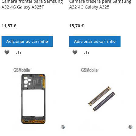
Cámara frontal para Samsung
Cámara trasera para Samsung
A32 4G Galaxy A325F
A32 4G Galaxy A325
11,57 €
15,70 €
Adicionar ao carrinho
Adicionar ao carrinho
ADICIONAR
ADICIONAR
ADICIONAR
ADICIONAR
À
À
À
À
LISTA
COMPARAÇÃO
LISTA
COMPARAÇÃO
DE
DE
DESEJOS
DESEJOS