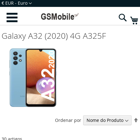
Ir
Moeda
€ EUR - Euro
para
Iniciar Sessão
Criar uma Conta
o
Sear
Conteúdo
Galaxy A32 (2020) 4G A325F
Ordenar por
30
artigos