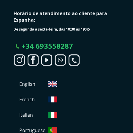
Horário de atendimento ao cliente para
Espanha:
De segunda a sexta-feira, das 10:30 às 19:45
+
34 693558287
S
English
e
l
e
French
c
i
Italian
o
n
Portuguese
a