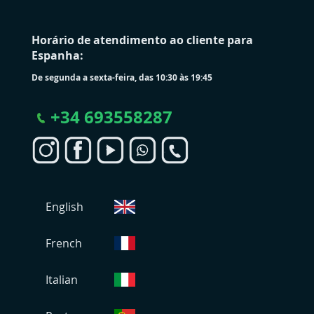
Horário de atendimento ao cliente para
Espanha:
De segunda a sexta-feira, das 10:30 às 19:45
+
34 693558287
S
English
e
l
e
French
c
i
Italian
o
n