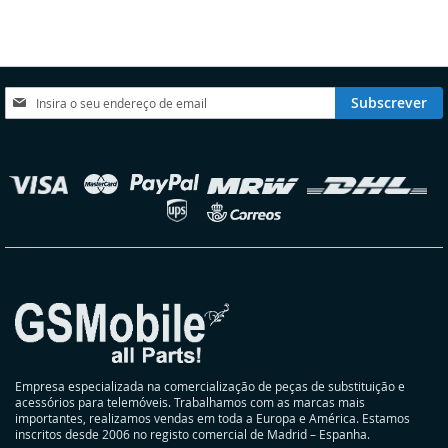
LISTA
COMPARAÇÃO
DE
DESEJOS
Subscreva
Subscrever
a
nossa
Newsletter:
elecionar
oja
Empresa especializada na comercialização de peças de substituição e
acessórios para telemóveis. Trabalhamos com as marcas mais
importantes, realizamos vendas em toda a Europa e América. Estamos
inscritos desde 2006 no registo comercial de Madrid – Espanha.