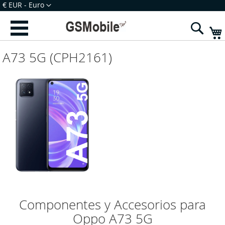
Ir
Moeda
€ EUR - Euro
para
Iniciar Sessão
Criar uma Conta
o
Sear
Conteúdo
A73 5G (CPH2161)
Componentes y Accesorios para
Oppo A73 5G