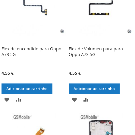
Flex de encendido para Oppo
Flex de Volumen para para
A73 5G
Oppo A73 5G
4,55 €
4,55 €
Adicionar ao carrinho
Adicionar ao carrinho
ADICIONAR
ADICIONAR
ADICIONAR
ADICIONAR
À
À
À
À
LISTA
COMPARAÇÃO
LISTA
COMPARAÇÃO
DE
DE