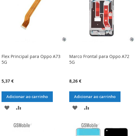
DESEJOS
DESEJOS
Flex Principal para Oppo A73
Marco Frontal para Oppo A72
5G
5G
5,37 €
8,26 €
Adicionar ao carrinho
Adicionar ao carrinho
ADICIONAR
ADICIONAR
ADICIONAR
ADICIONAR
À
À
À
À
LISTA
COMPARAÇÃO
LISTA
COMPARAÇÃO