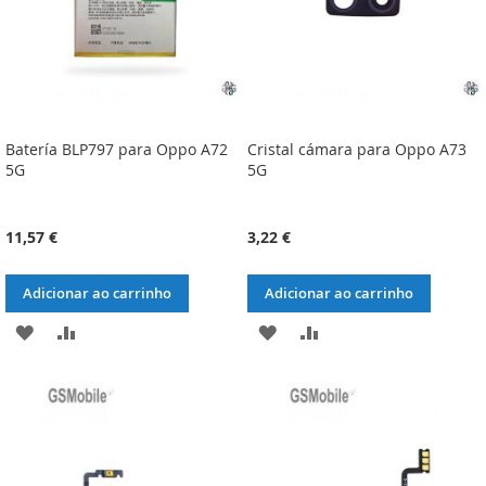
Batería BLP797 para Oppo A72
Cristal cámara para Oppo A73
5G
5G
11,57 €
3,22 €
Adicionar ao carrinho
Adicionar ao carrinho
ADICIONAR
ADICIONAR
ADICIONAR
ADICIONAR
À
À
À
À
LISTA
COMPARAÇÃO
LISTA
COMPARAÇÃO
DE
DE
DESEJOS
DESEJOS