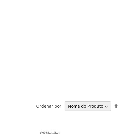
Definir
Ordenar por
Ordena
Decresc