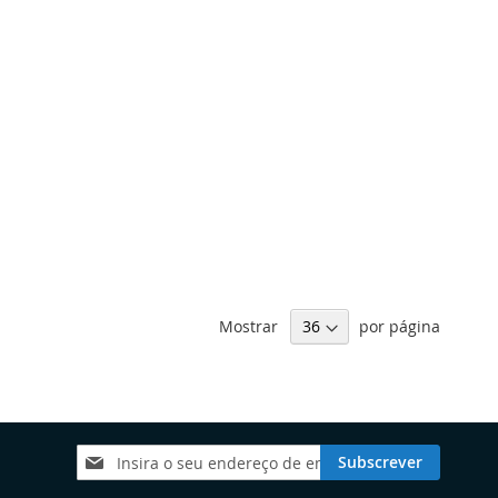
Mostrar
por página
Subscreva
Subscrever
a