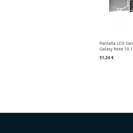
Pantalla LCD S
Galaxy Note 10.1
51,24 €
Adicionar ao carrinho
ADICIONAR
À
ADICIONAR
LISTA
À
DE
COMPARAÇÃO
Selecionar
DESEJOS
Loja