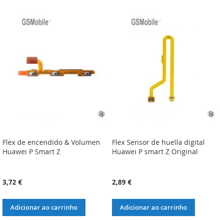
À
À
À
À
LISTA
COMPARAÇÃO
LISTA
COMPARAÇÃO
DE
DE
DESEJOS
DESEJOS
Flex de encendido & Volumen
Flex Sensor de huella digital
Huawei P Smart Z
Huawei P smart Z Original
3,72 €
2,89 €
Adicionar ao carrinho
Adicionar ao carrinho