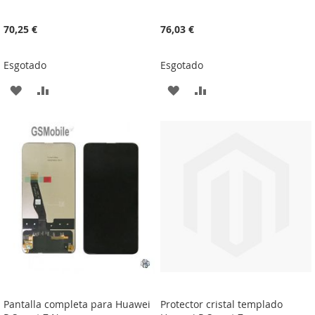
70,25 €
76,03 €
Esgotado
Esgotado
ADICIONAR
ADICIONAR
ADICIONAR
ADICIONAR
À
À
À
À
LISTA
COMPARAÇÃO
LISTA
COMPARAÇÃO
DE
DE
DESEJOS
DESEJOS
Pantalla completa para Huawei
Protector cristal templado