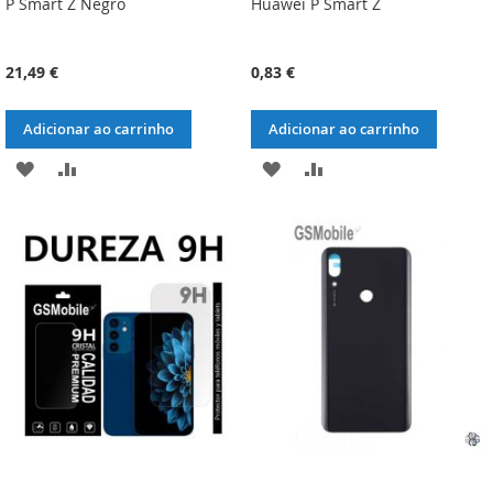
P Smart Z Negro
Huawei P Smart Z
21,49 €
0,83 €
Adicionar ao carrinho
Adicionar ao carrinho
ADICIONAR
ADICIONAR
ADICIONAR
ADICIONAR
À
À
À
À
LISTA
COMPARAÇÃO
LISTA
COMPARAÇÃO
DE
DE
DESEJOS
DESEJOS