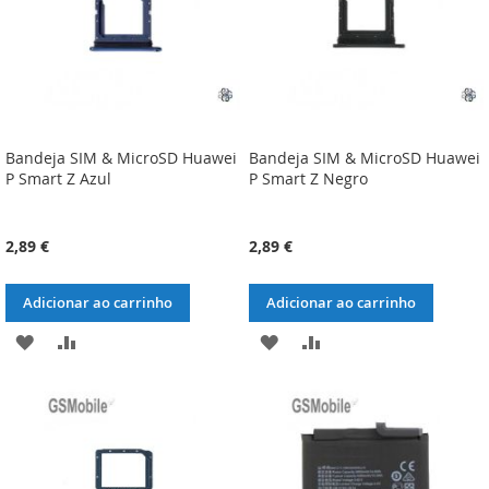
Bandeja SIM & MicroSD Huawei
Bandeja SIM & MicroSD Huawei
P Smart Z Azul
P Smart Z Negro
2,89 €
2,89 €
Adicionar ao carrinho
Adicionar ao carrinho
ADICIONAR
ADICIONAR
ADICIONAR
ADICIONAR
À
À
À
À
LISTA
COMPARAÇÃO
LISTA
COMPARAÇÃO
DE
DE