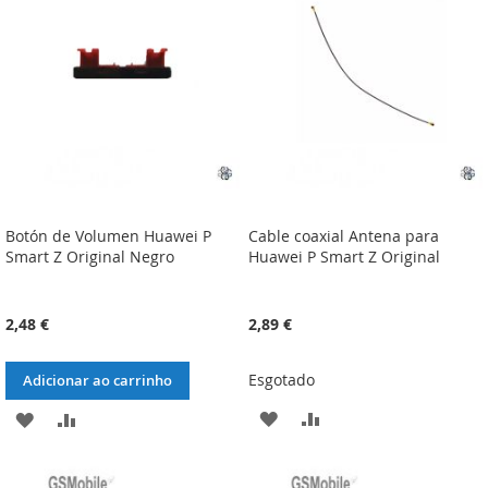
DE
DE
DESEJOS
DESEJOS
Botón de Volumen Huawei P
Cable coaxial Antena para
Smart Z Original Negro
Huawei P Smart Z Original
2,48 €
2,89 €
Esgotado
Adicionar ao carrinho
ADICIONAR
ADICIONAR
ADICIONAR
ADICIONAR
À
À
À
À