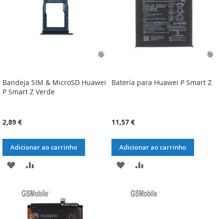
DESEJOS
DESEJOS
Bandeja SIM & MicroSD Huawei
Batería para Huawei P Smart Z
P Smart Z Verde
2,89 €
11,57 €
Adicionar ao carrinho
Adicionar ao carrinho
ADICIONAR
ADICIONAR
ADICIONAR
ADICIONAR
À
À
À
À
LISTA
COMPARAÇÃO
LISTA
COMPARAÇÃO
DE
DE