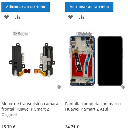
Adicionar ao carrinho
Adicionar ao carrinho
ADICIONAR
ADICIONAR
ADICIONAR
ADICIONAR
À
À
À
À
LISTA
COMPARAÇÃO
LISTA
COMPARAÇÃO
DE
DE
DESEJOS
DESEJOS
Motor de transmisión cámara
Pantalla completa con marco
frontal Huawei P Smart Z
Huawei P Smart Z Azul
Original
15,70 €
34,71 €