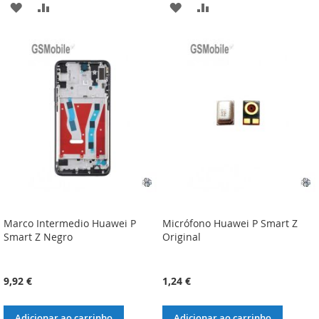
ADICIONAR
ADICIONAR
ADICIONAR
ADICIONAR
À
À
À
À
LISTA
COMPARAÇÃO
LISTA
COMPARAÇÃO
DE
DE
DESEJOS
DESEJOS
Marco Intermedio Huawei P
Micrófono Huawei P Smart Z
Smart Z Negro
Original
9,92 €
1,24 €
Adicionar ao carrinho
Adicionar ao carrinho