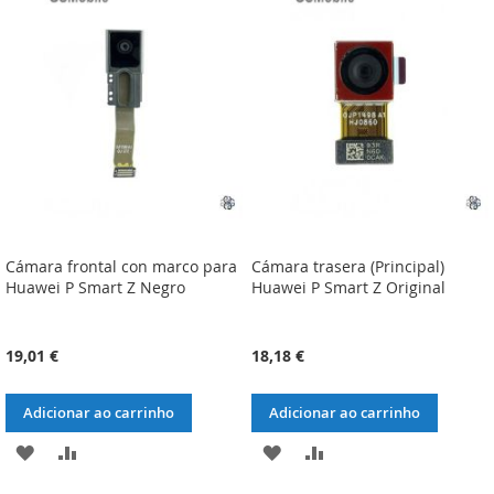
LISTA
COMPARAÇÃO
LISTA
COMPARAÇÃO
DE
DE
DESEJOS
DESEJOS
Cámara frontal con marco para
Cámara trasera (Principal)
Huawei P Smart Z Negro
Huawei P Smart Z Original
19,01 €
18,18 €
Adicionar ao carrinho
Adicionar ao carrinho
ADICIONAR
ADICIONAR
ADICIONAR
ADICIONAR
À
À
À
À