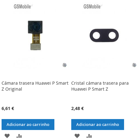
LISTA
COMPARAÇÃO
LISTA
COMPARAÇÃO
DE
DE
DESEJOS
DESEJOS
Cámara trasera Huawei P Smart
Cristal cámara trasera para
Z Original
Huawei P Smart Z
6,61 €
2,48 €
Adicionar ao carrinho
Adicionar ao carrinho
ADICIONAR
ADICIONAR
ADICIONAR
ADICIONAR