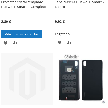
Protector cristal templado
Tapa trasera Huawei P Smart Z
Huawei P Smart Z Completo
Negro
2,89 €
9,92 €
Esgotado
Adicionar ao carrinho
ADICIONAR
ADICIONAR
ADICIONAR
ADICIONAR
À
À
À
À
LISTA
COMPARAÇÃO
LISTA
COMPARAÇÃO
DE
DE
DESEJOS
DESEJOS