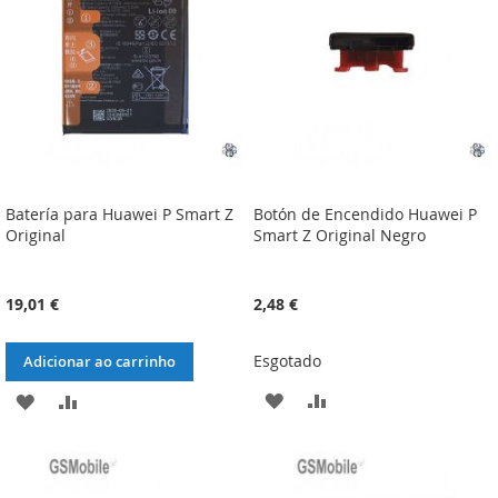
DESEJOS
DESEJOS
Batería para Huawei P Smart Z
Botón de Encendido Huawei P
Original
Smart Z Original Negro
19,01 €
2,48 €
Esgotado
Adicionar ao carrinho
ADICIONAR
ADICIONAR
ADICIONAR
ADICIONAR
À
À
À
À
LISTA
COMPARAÇÃO
LISTA
COMPARAÇÃO