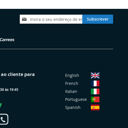
Subscreva
Subscrever
a
nossa
Newsletter:
S
ao cliente para
English
e
French
l
30 às 19:45
e
Italian
c
Portuguese
i
7
Spanish
o
n
a
r