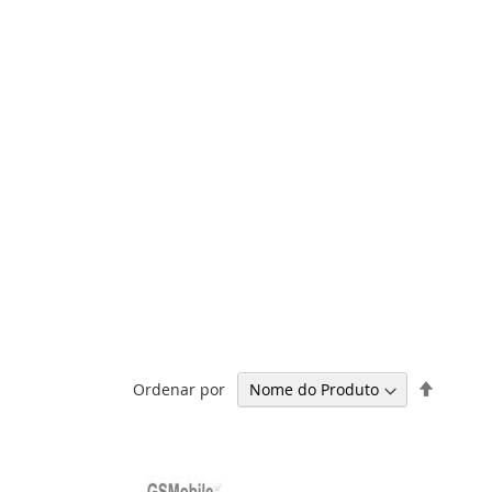
Definir
Ordenar por
Ordena
Decresc