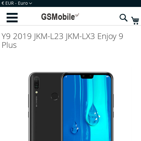
Ir
Moeda
€ EUR - Euro
para
Iniciar Sessão
Criar uma Conta
o
Sear
Conteúdo
Y9 2019 JKM-L23 JKM-LX3 Enjoy 9
Plus