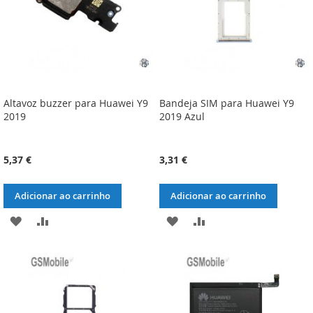
Altavoz buzzer para Huawei Y9
Bandeja SIM para Huawei Y9
2019
2019 Azul
5,37 €
3,31 €
Adicionar ao carrinho
Adicionar ao carrinho
ADICIONAR
ADICIONAR
ADICIONAR
ADICIONAR
À
À
À
À
LISTA
COMPARAÇÃO
LISTA
COMPARAÇÃO
DE
DE