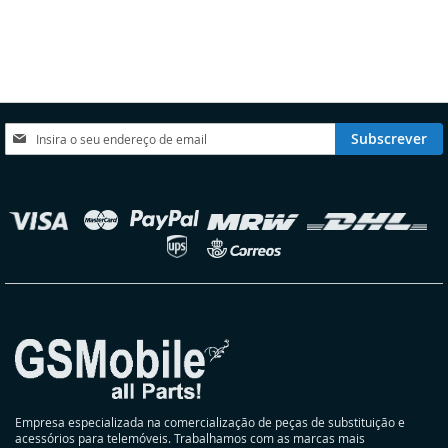
À
À
À
À
LISTA
COMPARAÇÃO
LISTA
COMPARAÇÃO
DE
DE
DESEJOS
DESEJOS
Subscreva
Subscrever
a
nossa
Newsletter:
elecionar
oja
Empresa especializada na comercialização de peças de substituição e
acessórios para telemóveis. Trabalhamos com as marcas mais