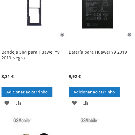
DESEJOS
DESEJOS
Bandeja SIM para Huawei Y9
Batería para Huawei Y9 2019
2019 Negro
3,31 €
9,92 €
Adicionar ao carrinho
Adicionar ao carrinho
ADICIONAR
ADICIONAR
ADICIONAR
ADICIONAR
À
À
À
À
LISTA
COMPARAÇÃO
LISTA
COMPARAÇÃO
DE
DE