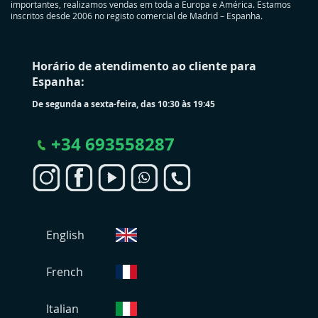
importantes, realizamos vendas em toda a Europa e América. Estamos
inscritos desde 2006 no registo comercial de Madrid – Espanha.
Horário de atendimento ao cliente para
Espanha:
De segunda a sexta-feira, das 10:30 às 19:45
+
34 693558287
S
English
e
l
e
French
c
i
Italian
o