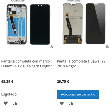
LISTA
COMPARAÇÃO
LISTA
COMPARAÇÃO
DE
DE
DESEJOS
DESEJOS
Pantalla completa con marco
Pantalla completa Huawei Y9
Huawei Y9 2019 Negro Original
2019 Negro
65,29 €
29,75 €
Esgotado
Adicionar ao carrinho
ADICIONAR
ADICIONAR
ADICIONAR
ADICIONAR
À
À
À
À