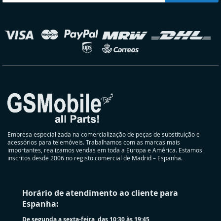
a
nossa
Newsletter:
elecionar
oja
Empresa especializada na comercialização de peças de substituição e
acessórios para telemóveis. Trabalhamos com as marcas mais
importantes, realizamos vendas em toda a Europa e América. Estamos
inscritos desde 2006 no registo comercial de Madrid – Espanha.
Horário de atendimento ao cliente para
Espanha:
De segunda a sexta-feira, das 10:30 às 19:45