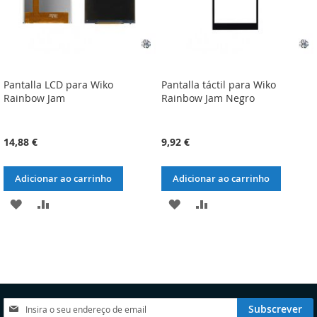
Pantalla LCD para Wiko
Pantalla táctil para Wiko
Rainbow Jam
Rainbow Jam Negro
14,88 €
9,92 €
Adicionar ao carrinho
Adicionar ao carrinho
ADICIONAR
ADICIONAR
ADICIONAR
ADICIONAR
À
À
À
À
LISTA
COMPARAÇÃO
LISTA
COMPARAÇÃO
DE
DE
DESEJOS
DESEJOS
Subscreva
Subscrever