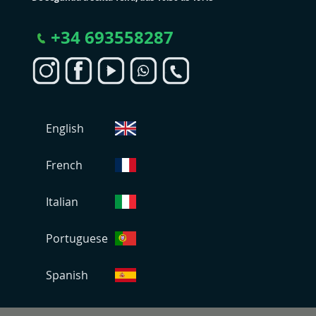
+
34 693558287
S
English
e
l
e
French
c
i
Italian
o
n
Portuguese
a
r
L
Spanish
o
j