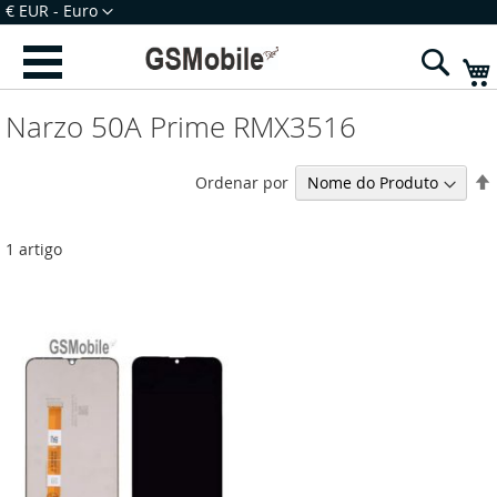
Ir
Moeda
€ EUR - Euro
para
Iniciar Sessão
Criar uma Conta
o
Sear
Conteúdo
Narzo 50A Prime RMX3516
Ordenar por
1
artigo