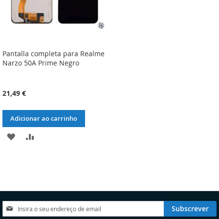
Pantalla completa para Realme
Narzo 50A Prime Negro
21,49 €
Adicionar ao carrinho
ADICIONAR
ADICIONAR
À
À
LISTA
COMPARAÇÃO
DE
DESEJOS
Subscreva
Subscrever
a