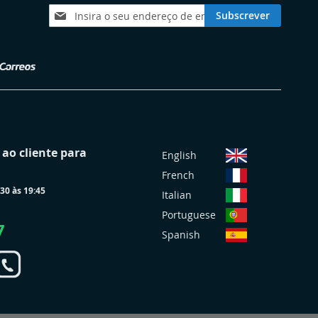
Subscreva
Subscrever
a
nossa
Newsletter:
S
ao cliente para
English
e
French
l
30 às 19:45
e
Italian
c
Portuguese
i
7
Spanish
o
n
a
r
L
o