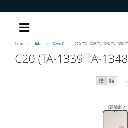
Ir
para
o
Conteúdo
Início
Nokia
Serie C
C20 (TA-1339 TA-1348 TA-1352 T
C20 (TA-1339 TA-1348
Ver
Grelha
Lista
1
a
como